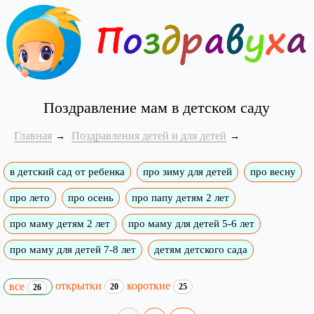
Поздравление мам в детском саду
Главная
Поздравления детей и для детей
в детский сад от ребенка
про зиму для детей
про весну
про лето
про осень
про папу детям 2 лет
про маму детям 2 лет
про маму для детей 5-6 лет
про маму для детей 7-8 лет
детям детского сада
открытки
короткие
все
20
25
26