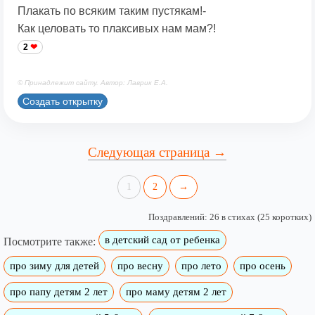
Плакать по всяким таким пустякам!-
Как целовать то плаксивых нам мам?!
2
© Принадлежит сайту. Автор: Лаврик Е.А.
Создать открытку
Следующая страница →
1
2
→
Поздравлений: 26 в стихах (25 коротких)
в детский сад от ребенка
Посмотрите также:
про зиму для детей
про весну
про лето
про осень
про папу детям 2 лет
про маму детям 2 лет