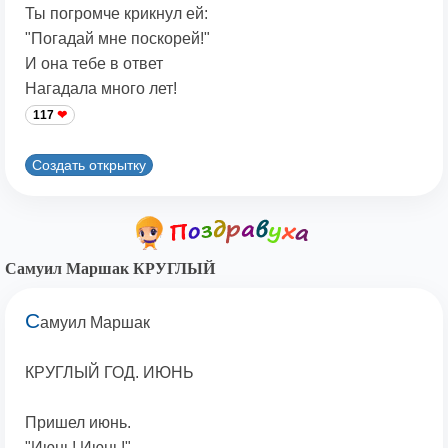
Ты погpомче кpикнyл ей:
"Погадай мне поскорей!"
И она тебе в ответ
Нагадала много лет!
117
Создать открытку
Самуил Маршак КРУГЛЫЙ
С
амуил Маршак
КРУГЛЫЙ ГОД. ИЮНЬ
Пришел июнь.
"Июнь! Июнь!" -