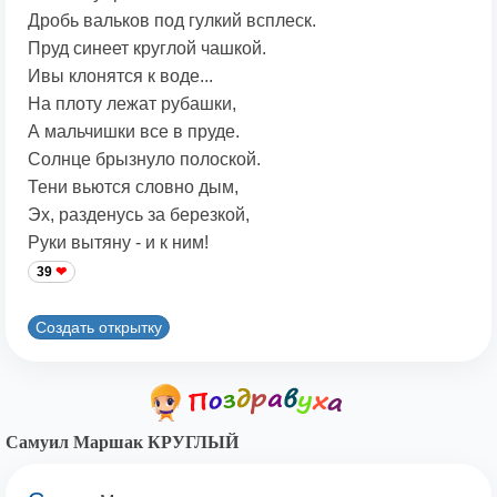
Дробь вальков под гулкий всплеск.
Пруд синеет круглой чашкой.
Ивы клонятся к воде...
Hа плоту лежат рубашки,
А мальчишки все в пруде.
Солнце брызнуло полоской.
Тени вьются словно дым,
Эх, разденусь за березкой,
Руки вытяну - и к ним!
39
Создать открытку
Самуил Маршак КРУГЛЫЙ