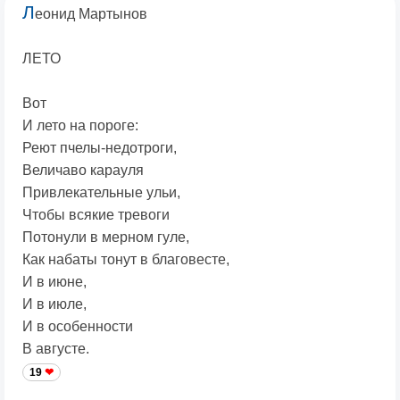
Л
еонид Мартынов
ЛЕТО
Вот
И лето на пороге:
Реют пчелы-недотроги,
Величаво карауля
Привлекательные ульи,
Чтобы всякие тревоги
Потонули в мерном гуле,
Как набаты тонут в благовесте,
И в июне,
И в июле,
И в особенности
В августе.
19