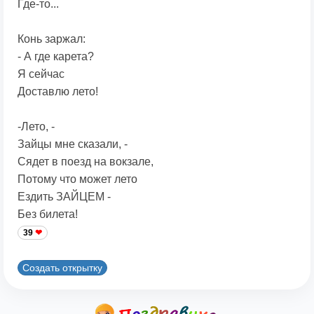
Где-то...
Конь заржал:
- А где карета?
Я сейчас
Доставлю лето!
-Лето, -
Зайцы мне сказали, -
Сядет в поезд на вокзале,
Потому что может лето
Ездить ЗАЙЦЕМ -
Без билета!
39
Создать открытку