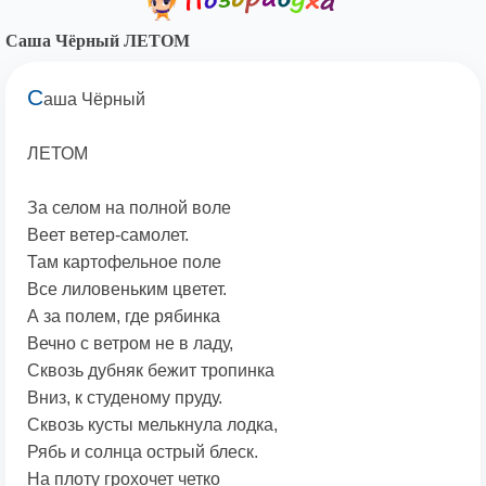
Саша Чёрный ЛЕТОМ
С
аша Чёрный
ЛЕТОМ
За селом на полной воле
Веет ветер-самолет.
Там картофельное поле
Все лиловеньким цветет.
А за полем, где рябинка
Вечно с ветром не в ладу,
Сквозь дубняк бежит тропинка
Вниз, к студеному пруду.
Сквозь кусты мелькнула лодка,
Рябь и солнца острый блеск.
Hа плоту грохочет четко