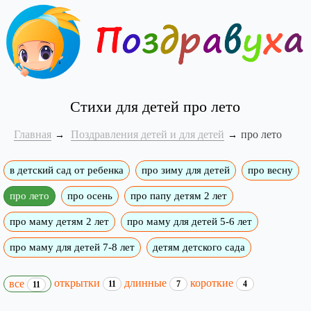
Стихи для детей про лето
Главная
Поздравления детей и для детей
про лето
в детский сад от ребенка
про зиму для детей
про весну
про лето
про осень
про папу детям 2 лет
про маму детям 2 лет
про маму для детей 5-6 лет
про маму для детей 7-8 лет
детям детского сада
открытки
длинные
короткие
все
11
7
4
11