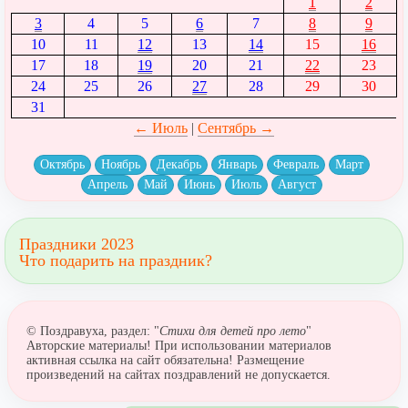
1
2
3
4
5
6
7
8
9
10
11
12
13
14
15
16
17
18
19
20
21
22
23
24
25
26
27
28
29
30
31
← Июль
|
Сентябрь →
Октябрь
Ноябрь
Декабрь
Январь
Февраль
Март
Апрель
Май
Июнь
Июль
Август
Праздники 2023
Что подарить на праздник?
© Поздравуха, раздел: "
Стихи для детей про лето
"
Авторские материалы! При использовании материалов
активная ссылка на сайт обязательна! Размещение
произведений на сайтах поздравлений не допускается.