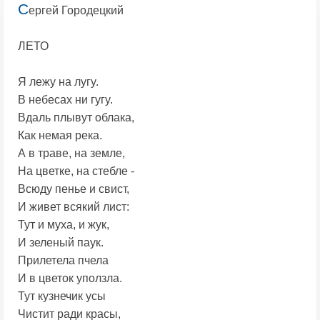
С
ергей Городецкий
ЛЕТО
Я лежу на лyгy.
В небесах ни гyгy.
Вдаль плывут облака,
Как немая река.
А в траве, на земле,
На цветке, на стебле -
Всюду пенье и свист,
И живет всякий лист:
Тут и муха, и жук,
И зеленый паук.
Прилетела пчела
И в цветок уползла.
Тут кузнечик усы
Чистит ради красы,