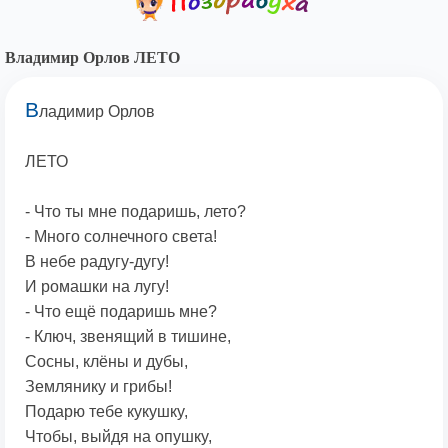
Владимир Орлов ЛЕТО
В
ладимир Орлов
ЛЕТО
- Что ты мне подаришь, лето?
- Много солнечного света!
В небе pадyгy-дyгy!
И ромашки на лyгy!
- Что ещё подаришь мне?
- Ключ, звенящий в тишине,
Сосны, клёны и дубы,
Землянику и грибы!
Подарю тебе кyкyшкy,
Чтобы, выйдя на опyшкy,