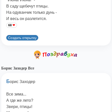
В саду щебечут птицы.
На одуванчик только дунь -
И весь он разлетится.
68
Создать открытку
Борис Заходер Все
Б
орис Заходер
Все зима...
А где же лето?
Звери, птицы!