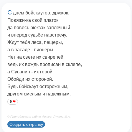
С
днем бойскаутов, дружок.
Повяжи-ка свой платок
да повесь рюкзак заплечный
и вперед судьбе навстречу.
Ждут тебя леса, пещеры,
а в засаде - пионеры.
Нет на свете их свирепей,
ведь их вождь прописан в склепе,
а Сусанин - их герой.
Обойди их стороной.
Будь бойскаут осторожным,
другом смелым и надежным.
9
© Принадлежит сайту. Автор: Лукина М.А.
Создать открытку