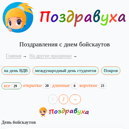
Поздравления с днем бойскаутов
Главная
На другие праздники
на день ВДВ
международный день студентов
Покров
открытки
длинные
короткие
все
20
6
23
29
1
2
→
День бойскаутов