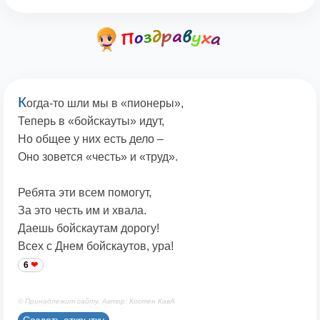
К
огда-то шли мы в «пионеры»,
Теперь в «бойскауты» идут,
Но общее у них есть дело –
Оно зовется «честь» и «труд».
Ребята эти всем помогут,
За это честь им и хвала.
Даешь бойскаутам дорогу!
Всех с Днем бойскаутов, ура!
6
© Принадлежит сайту. Автор: Костен КавА
Создать открытку