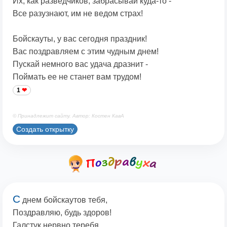
Их, как разведчиков, забрасывай куда-то -
Все разузнают, им не ведом страх!
Бойскауты, у вас сегодня праздник!
Вас поздравляем с этим чудным днем!
Пускай немного вас удача дразнит -
Поймать ее не станет вам трудом!
1
© Принадлежит сайту. Автор: Костен КавА
Создать открытку
С
днем бойскаутов тебя,
Поздравляю, будь здоров!
Галстук нервно теребя,