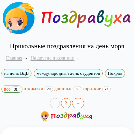
Прикольные поздравления на день моря
Главная
На другие праздники
на день ВДВ
международный день студентов
Покров
открытки
длинные
короткие
все
20
9
22
31
1
2
→