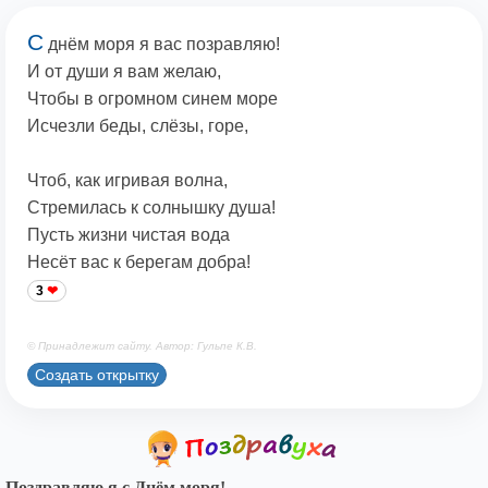
С
днём моря я вас позравляю!
И от души я вам желаю,
Чтобы в огромном синем море
Исчезли беды, слёзы, горе,
Чтоб, как игривая волна,
Стремилась к солнышку душа!
Пусть жизни чистая вода
Несёт вас к берегам добра!
3
© Принадлежит сайту. Автор: Гульпе К.В.
Создать открытку
Поздравляю я с Днём моря!