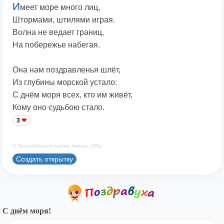
И
меет море много лиц,
Штормами, штилями играя.
Волна не ведает границ,
На побережье набегая.
Она нам поздравленья шлёт,
Из глубины морской устало:
С днём моря всех, кто им живёт,
Кому оно судьбою стало.
3
© Принадлежит сайту. Автор: z55z
Создать открытку
С днём моря!