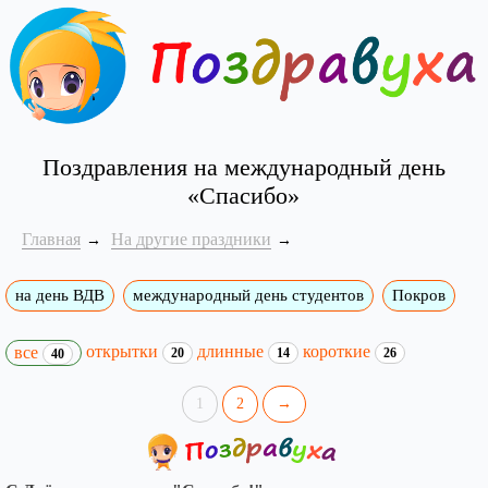
Поздравления на международный день
«Спасибо»
Главная
На другие праздники
на день ВДВ
международный день студентов
Покров
открытки
длинные
короткие
все
20
14
26
40
1
2
→