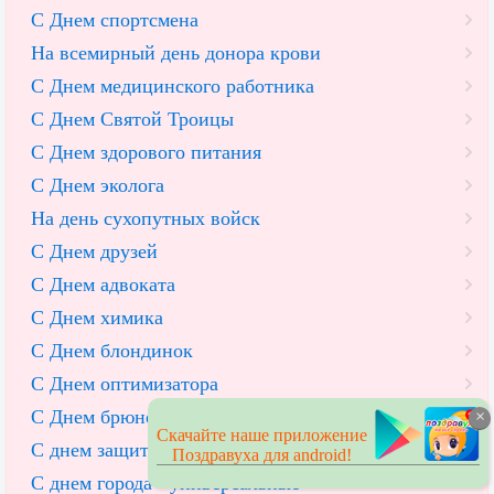
С Днем спортсмена
На всемирный день донора крови
С Днем медицинского работника
С Днем Святой Троицы
С Днем здорового питания
С Днем эколога
На день сухопутных войск
С Днем друзей
С Днем адвоката
С Днем химика
С Днем блондинок
С Днем оптимизатора
С Днем брюнеток
×
Скачайте наше приложение
С днем защиты детей
Поздравуха для android!
С днем города - универсальные