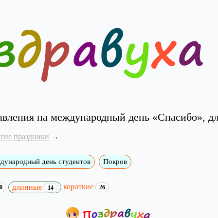
авления на международный день «Спасибо», д
угие праздники
дународный день студентов
Покров
короткие
длинные
0
26
14