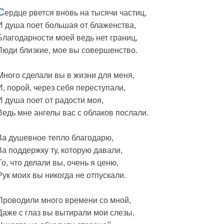
С
ердце рвется вновь на тысячи частиц,
И душа поет большая от блаженства,
Благодарности моей ведь нет границ,
Люди близкие, мое вы совершенство.
Много сделали вы в жизни для меня,
И, порой, через себя переступали,
И душа поет от радости моя,
Ведь мне ангелы вас с облаков послали.
За душевное тепло благодарю,
За поддержку ту, которую давали,
То, что делали вы, очень я ценю,
Рук моих вы никогда не отпускали.
Проводили много времени со мной,
Даже с глаз вы вытирали мои слезы,