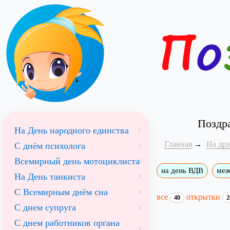
Поздр
На День народного единства
Главная
На др
С днём психолога
Всемирный день мотоциклиста
на день ВДВ
меж
На День танкиста
С Всемирным днём сна
все
открытки
40
2
С днем супруга
С днем работников органа