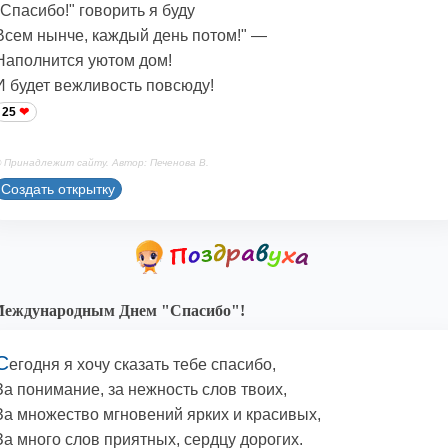
"Спасибо!" говорить я буду
Всем нынче, каждый день потом!" —
Наполнится уютом дом!
И будет вежливость повсюду!
25
 Принадлежит сайту. Автор: Печенова В.
Создать открытку
Международным Днем "Спасибо"!
С
егодня я хочу сказать тебе спасибо,
За понимание, за нежность слов твоих,
За множество мгновений ярких и красивых,
За много слов приятных, сердцу дорогих.