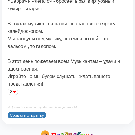
«Баррэ» и «легато» - бросает в зал виртуозный
кумир- гитарист.
В звуках музыки - наша жизнь становится ярким
калейдоскопом,
Мы танцуем под музыку, несёмся по ней – то
вальсом , то галопом.
В этот день пожелаем всем Музыкантам – удачи и
вдохновения,
Играйте - а мы будем слушать - ждать вашего
представления!
2
© Принадлежит сайту. Автор: Коршунова Т.М.
Создать открытку