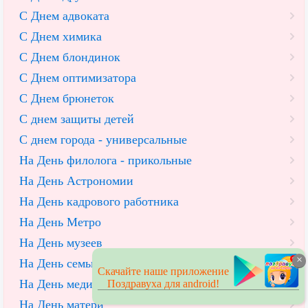
С Днем адвоката
С Днем химика
С Днем блондинок
С Днем оптимизатора
С Днем брюнеток
С днем защиты детей
С днем города - универсальные
На День филолога - прикольные
На День Астрономии
На День кадрового работника
На День Метро
На День музеев
×
На День семьи
Скачайте наше приложение
На День медицинских сестер
Поздравуха для android!
На День матери