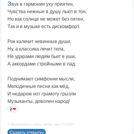
З
вук в гармонии уху приятен,
Чувства нежные в душу льют в тон,
Но как солнце не может без пятен,
Так и в музыке есть дискомфорт.
Рок калечит невинные души,
Ну, а классика лечит тела,
Не ударами людям бьет в уши,
А аккордами стройными в лад.
Поднимают симфонии мысли,
Мелодичные песни как мёд,
И недаром нот грамоту грызли
Музыканты, доволен народ!
2
© Принадлежит сайту. Автор: alex77078405
Создать открытку