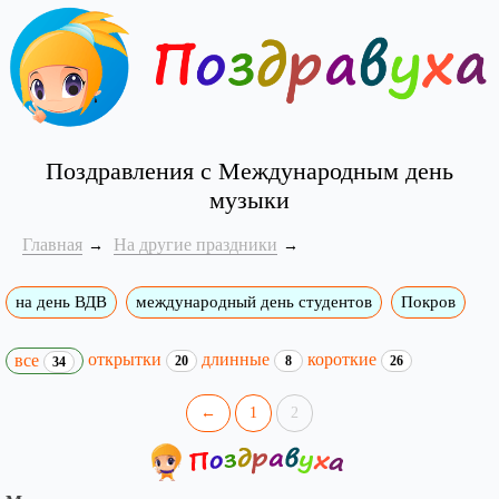
Поздравления с Международным день
музыки
Главная
На другие праздники
на день ВДВ
международный день студентов
Покров
открытки
длинные
короткие
все
20
8
26
34
←
1
2