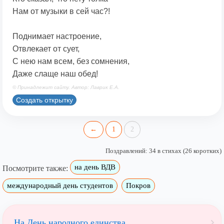
Нам от музыки в сей час?!
Поднимает настроение,
Отвлекает от сует,
С нею нам всем, без сомнения,
Даже слаще наш обед!
© Принадлежит сайту. Автор: Лаврик Е.А.
Создать открытку
←
1
2
Поздравлений: 34 в стихах (26 коротких)
на день ВДВ
Посмотрите также:
международный день студентов
Покров
На День народного единства