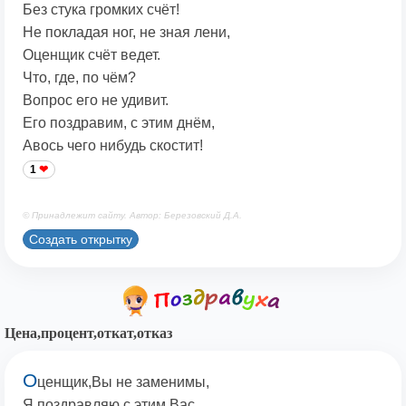
Без стука громких счёт!
Не покладая ног, не зная лени,
Оценщик счёт ведет.
Что, где, по чём?
Вопрос его не удивит.
Его поздравим, с этим днём,
Авось чего нибудь скостит!
1
© Принадлежит сайту. Автор: Березовский Д.А.
Создать открытку
Цена,процент,откат,отказ
О
ценщик,Вы не заменимы,
Я поздравляю с этим Вас.