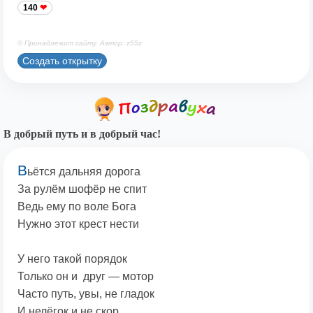
140
© Принадлежит сайту. Автор: z55z
Создать открытку
В добрый путь и в добрый час!
В
ьётся дальняя дорога
За рулём шофёр не спит
Ведь ему по воле Бога
Нужно этот крест нести
У него такой порядок
Только он и друг — мотор
Часто путь, увы, не гладок
И нелёгок и не скор