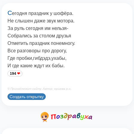
С
егодня праздник у шофёра.
Не слышен даже звук мотора.
За руль сегодня им нельзя-
Собрались за столом друзья
Отметить праздник понемногу.
Все разговоры про дорогу,
Где пробки,гибдэдэ,ухабы,
И где какие ждут их бабы.
194
© Принадлежит сайту. Автор: ершова р.н.
Создать открытку