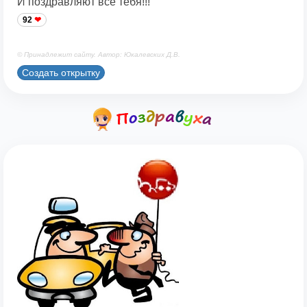
И поздравляют все тебя!!!
92
© Принадлежит сайту. Автор: Юкалевских Д.В.
Создать открытку