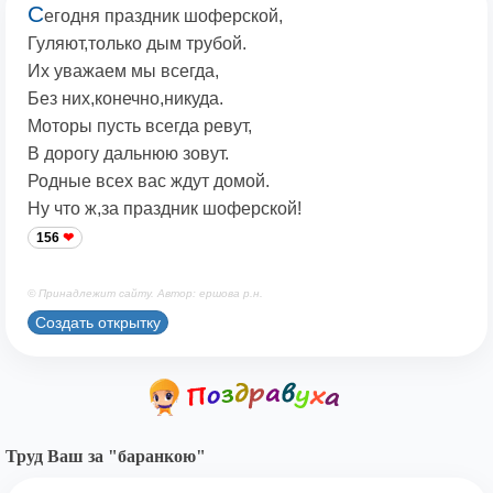
С
егодня праздник шоферской,
Гуляют,только дым трубой.
Их уважаем мы всегда,
Без них,конечно,никуда.
Моторы пусть всегда ревут,
В дорогу дальнюю зовут.
Родные всех вас ждут домой.
Ну что ж,за праздник шоферской!
156
© Принадлежит сайту. Автор: ершова р.н.
Создать открытку
Труд Ваш за "баранкою"