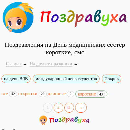
Поздравления на День медицинских сестер
короткие, смс
Главная
На другие праздники
на день ВДВ
международный день студентов
Покров
все
открытки
длинные
короткие
52
20
9
43
1
2
3
→