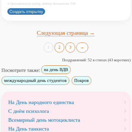
© Принадлежит сайту. Автор: Безжанова Т.Ю.
Создать открытку
Следующая страница →
1
2
3
→
Поздравлений: 52 в стихах (43 коротких)
на день ВДВ
Посмотрите также:
международный день студентов
Покров
На День народного единства
С днём психолога
Всемирный день мотоциклиста
На День танкиста