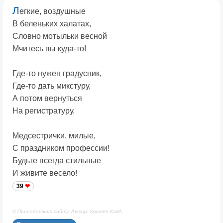
Л
егкие, воздушные
В беленьких халатах,
Словно мотыльки весной
Мчитесь вы куда-то!
Где-то нужен градусник,
Где-то дать микстуру,
А потом вернуться
На регистратуру.
Медсестрички, милые,
С праздником профессии!
Будьте всегда стильные
И живите весело!
39
© Принадлежит сайту. Автор: Костен КавА