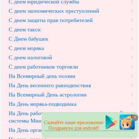
С днем юридической службы
С днем экономических преступлений
С днем защиты прав потребителей
С днем такси
С Днем бабушек
С днем моряка
С днем налоговой
С днем работников торговли
На Всемирный день поэзии
На День весеннего равноденствия
На Всемирный День астрологии
На День моряка-подводника
На День работников уголовно-исполнительной
×
системы Минюста РФ
Скачайте наше приложение
Поздравуха для android!
На День органов наркоконтроля