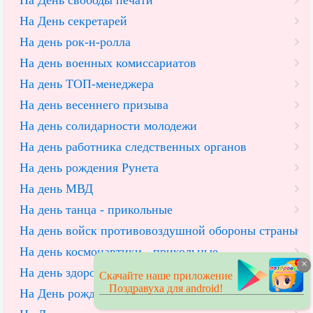
На День свободы печати
На День секретарей
На день рок-н-ролла
На день военных комиссариатов
На день ТОП-менеджера
На день весеннего призыва
На день солидарности молодежи
На день работника следственных органов
На день рождения Рунета
На день МВД
На день танца - прикольные
На день войск противовоздушной обороны страны
На день космонавтики - прикольные
×
На день здоровья
Скачайте наше приложение
Поздравуха для android!
На День рождения технологии Ethernet