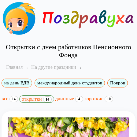
Открытки с днем работников Пенсионного
Фонда
Главная
На другие праздники
на день ВДВ
международный день студентов
Покров
все
длинные
короткие
открытки
14
4
10
14