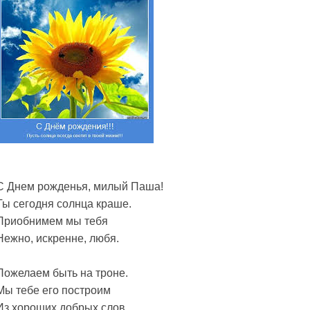
С Днем рожденья, милый Паша!
Ты сегодня солнца краше.
Приобнимем мы тебя
Нежно, искренне, любя.
Пожелаем быть на троне.
Мы тебе его построим
Из хороших добрых слов,