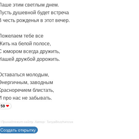
Паше этим светлым днем.
Пусть душевной будет встреча
В честь рожденья в этот вечер.
Пожелаем тебе все
Жить на белой полосе,
С юмором всегда дружить,
Нашей дружбой дорожить.
Оставаться молодым,
Энергичным, заводным
Красноречием блистать,
И про нас не забывать.
59
 Принадлежит сайту. Автор: TanyaBezzhanova
Создать открытку