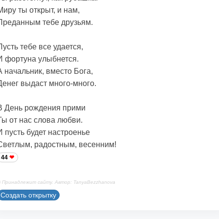
Миру ты открыт, и нам,
Преданным тебе друзьям.
Пусть тебе все удается,
И фортуна улыбнется.
А начальник, вместо Бога,
Денег выдаст много-много.
В День рождения прими
Ты от нас слова любви.
И пусть будет настроенье
Светлым, радостным, весенним!
44
 Принадлежит сайту. Автор: TanyaBezzhanova
Создать открытку