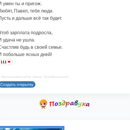
И умен ты и пригож.
Любят, Павел, тебя люди.
Пусть и дальше всё так будет.
Чтоб зарплата подросла,
И удача не ушла.
Счастлив будь в своей семье.
И побольше ясных дней!
111
 Принадлежит сайту. Автор: TanyaBezzhanova
Создать открытку