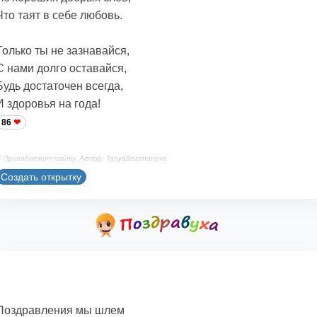
Что таят в себе любовь.
Только ты не зазнавайся,
С нами долго оставайся,
Будь достаточен всегда,
И здоровья на года!
86
 Принадлежит сайту. Автор: TanyaBezzhanova
Создать открытку
Поздравления мы шлем