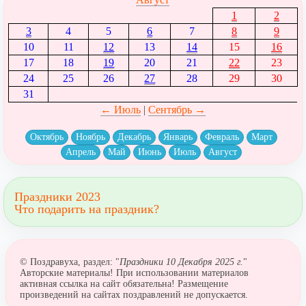
1
2
3
4
5
6
7
8
9
10
11
12
13
14
15
16
17
18
19
20
21
22
23
24
25
26
27
28
29
30
31
← Июль
|
Сентябрь →
Октябрь
Ноябрь
Декабрь
Январь
Февраль
Март
Апрель
Май
Июнь
Июль
Август
Праздники 2023
Что подарить на праздник?
© Поздравуха, раздел: "
Праздники 10 Декабря 2025 г.
"
Авторские материалы! При использовании материалов
активная ссылка на сайт обязательна! Размещение
произведений на сайтах поздравлений не допускается.