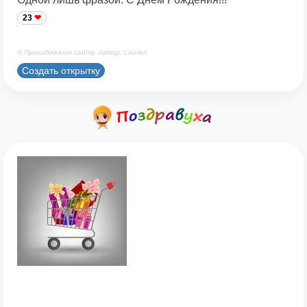
23
© Принадлежит сайту. Автор: Lav-len
Создать открытку