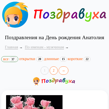
Поздравления на День рождения Анатолия
Главная
По именам - мужчинам
открытки
длинные
короткие
все
20
15
22
37
1
2
→