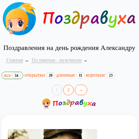
Поздравления на день рождения Александру
Главная
По именам - мужчинам
открытки
длинные
короткие
все
20
11
23
34
1
2
→