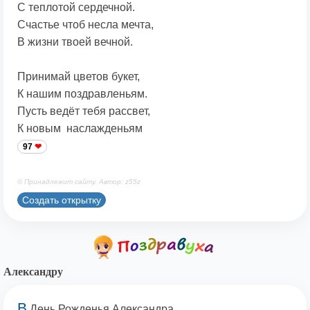
С теплотой сердечной.
Счастье чтоб несла мечта,
В жизни твоей вечной.
Принимай цветов букет,
К нашим поздравленьям.
Пусть ведёт тебя рассвет,
К новым наслажденьям
97
© Принадлежит сайту. Автор: z55z
Создать открытку
Александру
В
День Рожденья Александра