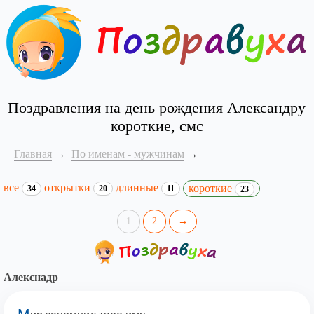
Поздравления на день рождения Александру
короткие, смс
Главная
По именам - мужчинам
все
открытки
длинные
короткие
34
20
11
23
1
2
→
Алекснадр
М