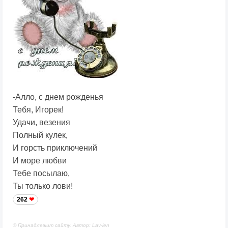
-Алло, с днем рожденья
Тебя, Игорек!
Удачи, везения
Полный кулек,
И горсть приключений
И море любви
Тебе посылаю,
Ты только лови!
262
© Принадлежит сайту. Автор: Lav-len