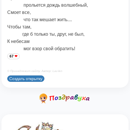
прольется дождь волшебный,
Смоет все,
что так мешает жить....
Чтобы там,
где б только ты, друг, не был,
К небесам
мог взор свой обратить!
67
© Принадлежит сайту. Автор: Lav-len
Создать открытку