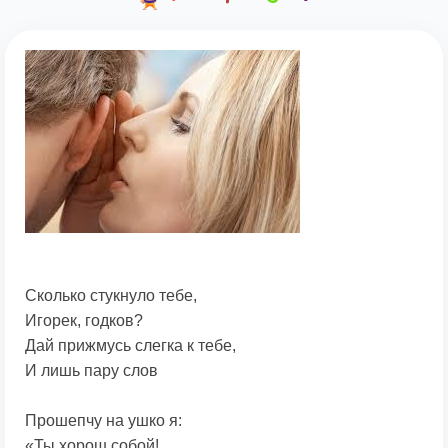
Сколько стукнуло тебе,
Игорек, годков?
Дай прижмусь слегка к тебе,
И лишь пару слов
Прошепчу на ушко я:
«Ты хорош собой!