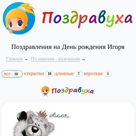
Поздравления на День рождения Игоря
Главная
По именам - мужчинам
открытки
длинные
короткие
все
10
7
3
10