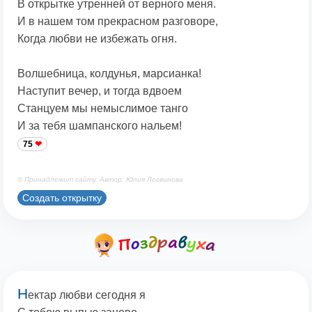
В открытке утренней от верного меня.
И в нашем том прекрасном разговоре,
Когда любви не избежать огня.
Волшебница, колдунья, марсианка!
Наступит вечер, и тогда вдвоем
Станцуем мы немыслимое танго
И за тебя шампанского нальем!
75
© Принадлежит сайту. Автор: Юлия Логвинова
Создать открытку
Н
ектар любви сегодня я