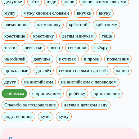
дедушке
тёте
дяде
жене
жене своими словами
мужу
мужу своими словами
внучке
внуку
племяннице
племяннику
крёстной
крёстному
крестнице
крестнику
детям и внукам
тёще
тестю
невестке
зятю
свекрови
свёкру
на юбилей
девушке
в стихах
в прозе
пожелания
прикольные
до слёз
своими словами до слёз
парню
другу
на английском
на английском с переводом
любимым
с прошедшим
ребёнку
приглашения
Спасибо за поздравление
детям в детском саду
родственнице
куме
куму