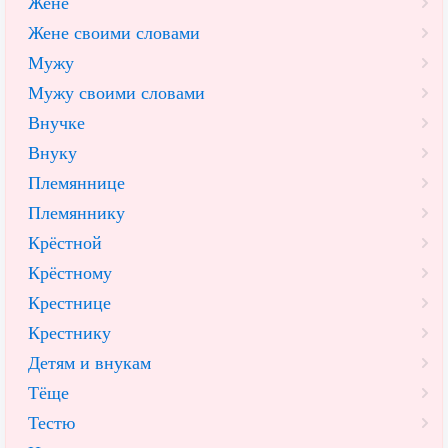
Жене
Жене своими словами
Мужу
Мужу своими словами
Внучке
Внуку
Племяннице
Племяннику
Крёстной
Крёстному
Крестнице
Крестнику
Детям и внукам
Тёще
Тестю