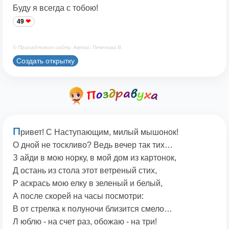
Буду я всегда с тобою!
49
© Принадлежит сайту. Автор: Печенова В.
Создать открытку
П
ривет! С Наступающим, милый мышонок!
О дной не тоскливо? Ведь вечер так тих…
З айди в мою норку, в мой дом из картонок,
Д остань из стола этот ветреный стих,
Р аскрась мою елку в зеленый и белый,
А после скорей на часы посмотри:
В от стрелка к полуночи близится смело…
Л юблю - на счет раз, обожаю - на три!