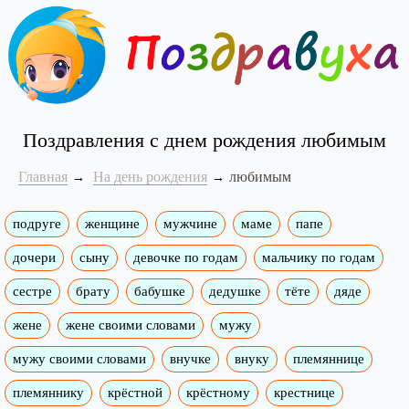
Поздравления с днем рождения любимым
Главная
На день рождения
любимым
подруге
женщине
мужчине
маме
папе
дочери
сыну
девочке по годам
мальчику по годам
сестре
брату
бабушке
дедушке
тёте
дяде
жене
жене своими словами
мужу
мужу своими словами
внучке
внуку
племяннице
племяннику
крёстной
крёстному
крестнице