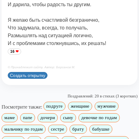
И дарила, чтобы радость ты другим.
Я желаю быть счастливой безгранично,
Что задумала, всегда, то получать,
Размышлять над ситуацией логично,
И с проблемами столкнувшись, их решать!
16
© Принадлежит сайту. Автор: Берсанов М.
Создать открытку
Поздравлений: 20 в стихах (3 коротких)
подруге
женщине
мужчине
Посмотрите также:
маме
папе
дочери
сыну
девочке по годам
мальчику по годам
сестре
брату
бабушке