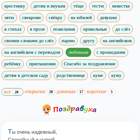
крестнику
детям и внукам
тёще
тестю
невестке
зятю
свекрови
свёкру
на юбилей
девушке
в стихах
в прозе
пожелания
прикольные
до слёз
своими словами до слёз
парню
другу
на английском
на английском с переводом
любимым
с прошедшим
ребёнку
приглашения
Спасибо за поздравление
детям в детском саду
родственнице
куме
куму
открытки
длинные
короткие
все
20
17
3
20
Т
ы очень надежный,
Спокойный и чуткий,