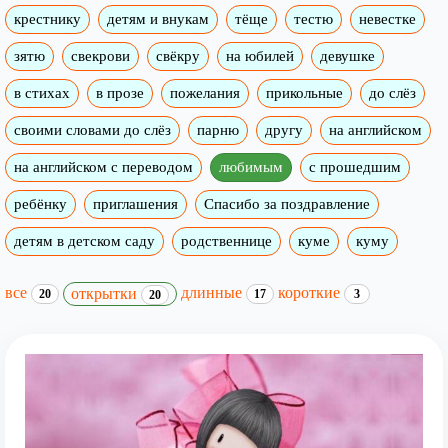
крестнику
детям и внукам
тёще
тестю
невестке
зятю
свекрови
свёкру
на юбилей
девушке
в стихах
в прозе
пожелания
прикольные
до слёз
своими словами до слёз
парню
другу
на английском
на английском с переводом
любимым
с прошедшим
ребёнку
приглашения
Спасибо за поздравление
детям в детском саду
родственнице
куме
куму
все
длинные
короткие
открытки
20
17
3
20