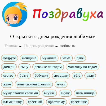
Открытки с днем рождения любимым
Главная
На день рождения
любимым
подруге
женщине
мужчине
маме
папе
дочери
сыну
девочке по годам
мальчику по годам
сестре
брату
бабушке
дедушке
тёте
дяде
жене
жене своими словами
мужу
мужу своими словами
внучке
внуку
племяннице
племяннику
крёстной
крёстному
крестнице