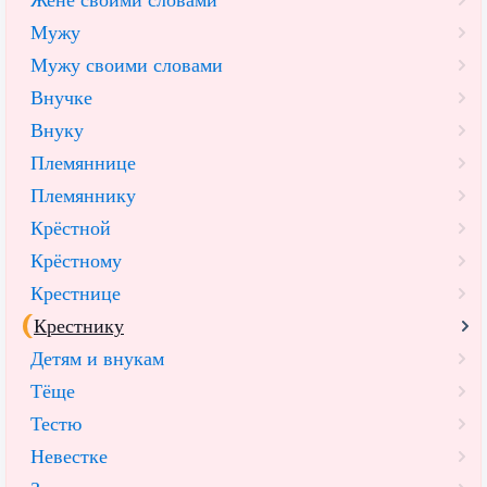
Мужу
Мужу своими словами
Внучке
Внуку
Племяннице
Племяннику
Крёстной
Крёстному
Крестнице
Крестнику
Детям и внукам
Тёще
Тестю
Невестке