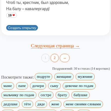
Чтоб ты, крестник, был здоровым,
На балу – кавалергард!
19
Создать открытку
Следующая страница →
1
2
→
Поздравлений: 30 в стихах (14 коротких)
подруге
женщине
мужчине
Посмотрите также:
маме
папе
дочери
сыну
девочке по годам
мальчику по годам
сестре
брату
бабушке
дедушке
тёте
дяде
жене
жене своими словами