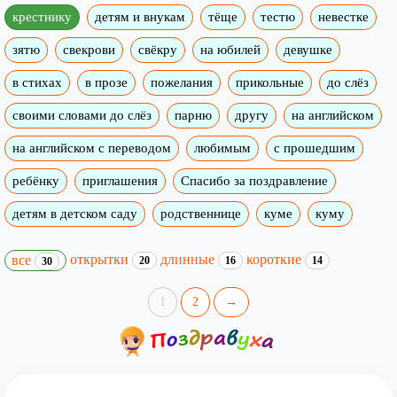
крестнику
детям и внукам
тёще
тестю
невестке
зятю
свекрови
свёкру
на юбилей
девушке
в стихах
в прозе
пожелания
прикольные
до слёз
своими словами до слёз
парню
другу
на английском
на английском с переводом
любимым
с прошедшим
ребёнку
приглашения
Спасибо за поздравление
детям в детском саду
родственнице
куме
куму
открытки
длинные
короткие
все
20
16
14
30
1
2
→