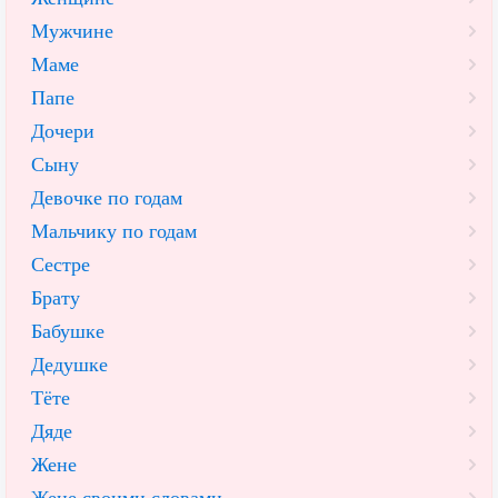
Мужчине
Маме
Папе
Дочери
Сыну
Девочке по годам
Мальчику по годам
Сестре
Брату
Бабушке
Дедушке
Тёте
Дяде
Жене
Жене своими словами