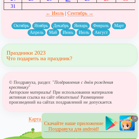
31
← Июль
|
Сентябрь →
Октябрь
Ноябрь
Декабрь
Январь
Февраль
Март
Апрель
Май
Июнь
Июль
Август
Праздники 2023
Что подарить на праздник?
© Поздравуха, раздел: "
Поздравления с днём рождения
крестнику
"
Авторские материалы! При использовании материалов
активная ссылка на сайт обязательна! Размещение
произведений на сайтах поздравлений не допускается.
×
Карта сайта
Скачайте наше приложение
Поздравуха для android!