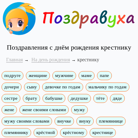
Поздравления с днём рождения крестнику
Главная
На день рождения
крестнику
подруге
женщине
мужчине
маме
папе
дочери
сыну
девочке по годам
мальчику по годам
сестре
брату
бабушке
дедушке
тёте
дяде
жене
жене своими словами
мужу
мужу своими словами
внучке
внуку
племяннице
племяннику
крёстной
крёстному
крестнице