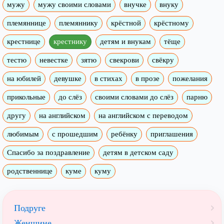
мужу
мужу своими словами
внучке
внуку
племяннице
племяннику
крёстной
крёстному
крестнице
крестнику
детям и внукам
тёще
тестю
невестке
зятю
свекрови
свёкру
на юбилей
девушке
в стихах
в прозе
пожелания
прикольные
до слёз
своими словами до слёз
парню
другу
на английском
на английском с переводом
любимым
с прошедшим
ребёнку
приглашения
Спасибо за поздравление
детям в детском саду
родственнице
куме
куму
Подруге
Женщине