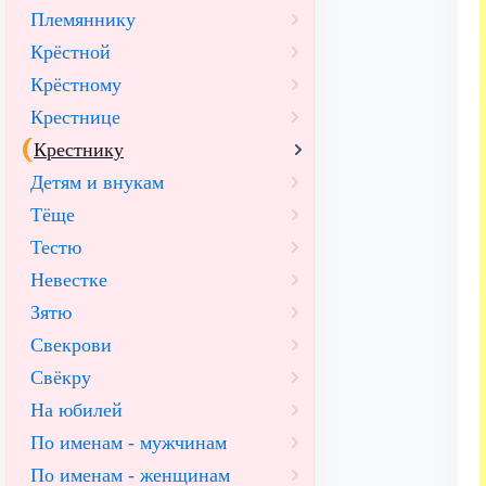
Племяннику
Крёстной
Крёстному
Крестнице
Крестнику
Детям и внукам
Тёще
Тестю
Невестке
Зятю
Свекрови
Свёкру
На юбилей
По именам - мужчинам
По именам - женщинам