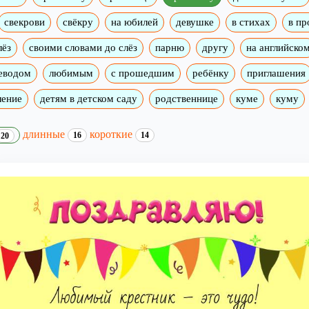
свекрови
свёкру
на юбилей
девушке
в стихах
в пр
лёз
своими словами до слёз
парню
другу
на английско
реводом
любимым
с прошедшим
ребёнку
приглашения
ление
детям в детском саду
родственнице
куме
куму
длинные
короткие
16
14
20