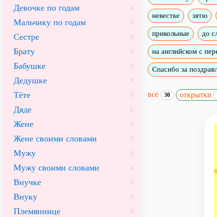
Девочке по годам
невестке
зятю
Мальчику по годам
прикольные
до с
Сестре
Брату
на английском с пе
Бабушке
Спасибо за поздрав
Дедушке
все
Тёте
открытки
30
Дяде
Жене
Жене своими словами
Мужу
Мужу своими словами
Внучке
Внуку
Племяннице