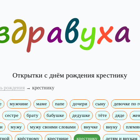
Открытки с днём рождения крестнику
нь рождения
крестнику
е
мужчине
маме
папе
дочери
сыну
девочке по 
сестре
брату
бабушке
дедушке
тёте
дяде
жен
ми
мужу
мужу своими словами
внучке
внуку
племя
тной
крёстному
крестнице
крестнику
детям и внукам