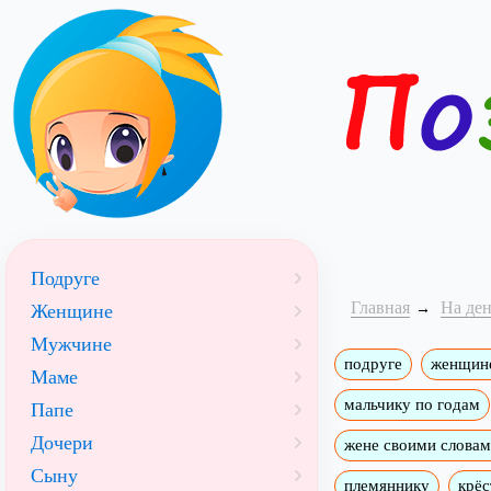
Подруге
Главная
На де
Женщине
Мужчине
подруге
женщин
Маме
мальчику по годам
Папе
Дочери
жене своими слова
Сыну
племяннику
крёс