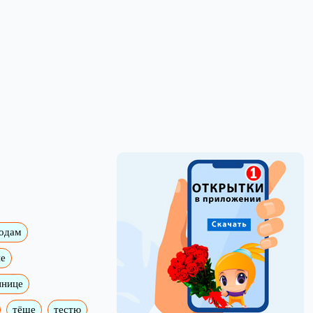
годам
е
ннице
тёще
тестю