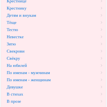
Крестнице
Крестнику
Детям и внукам
Тёще
Тестю
Невестке
Зятю
Свекрови
Свёкру
На юбилей
По именам - мужчинам
По именам - женщинам
Девушке
В стихах
В прозе