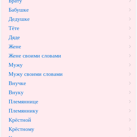
Брату
Бабушке
Дедушке
Тёте
Дяде
Жене
Жене своими словами
Мужу
Мужу своими словами
Внучке
Внуку
Племяннице
Племяннику
Крёстной
Крёстному