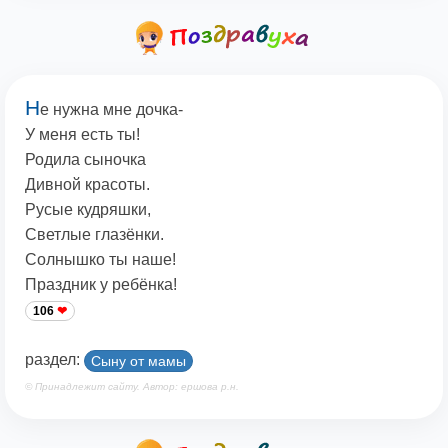
Н
е нужна мне дочка-
У меня есть ты!
Родила сыночка
Дивной красоты.
Русые кудряшки,
Светлые глазёнки.
Солнышко ты наше!
Праздник у ребёнка!
106
раздел:
Сыну от мамы
© Принадлежит сайту. Автор: ершова р.н.