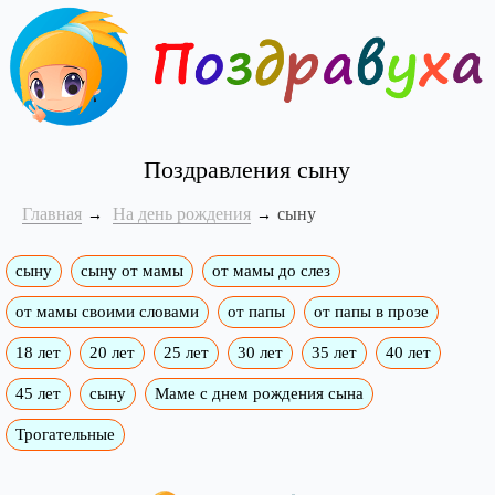
Поздравления сыну
Главная
На день рождения
сыну
сыну
сыну от мамы
от мамы до слез
от мамы своими словами
от папы
от папы в прозе
18 лет
20 лет
25 лет
30 лет
35 лет
40 лет
45 лет
сыну
Маме с днем рождения сына
Трогательные