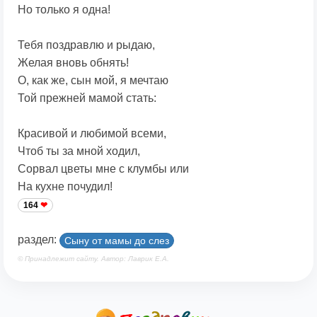
Но только я одна!
Тебя поздравлю и рыдаю,
Желая вновь обнять!
О, как же, сын мой, я мечтаю
Той прежней мамой стать:
Красивой и любимой всеми,
Чтоб ты за мной ходил,
Сорвал цветы мне с клумбы или
На кухне почудил!
164
раздел:
Сыну от мамы до слез
© Принадлежит сайту. Автор: Лаврик Е.А.