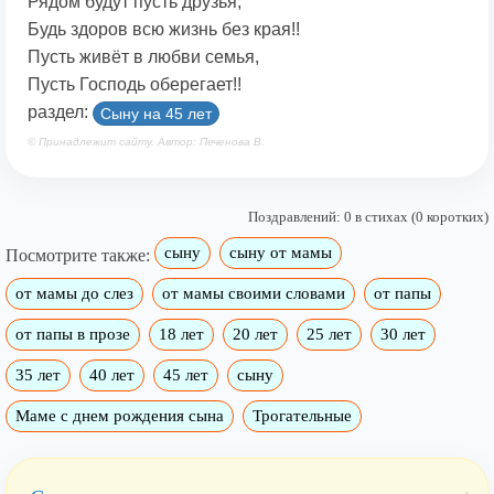
Рядом будут пусть друзья,
Будь здоров всю жизнь без края!!
Пусть живёт в любви семья,
Пусть Господь оберегает!!
раздел:
Сыну на 45 лет
© Принадлежит сайту. Автор: Печенова В.
Поздравлений: 0 в стихах (0 коротких)
сыну
сыну от мамы
Посмотрите также:
от мамы до слез
от мамы своими словами
от папы
от папы в прозе
18 лет
20 лет
25 лет
30 лет
35 лет
40 лет
45 лет
сыну
Маме с днем рождения сына
Трогательные