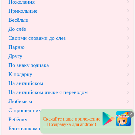
Пожелания
Прикольные
Весёлые
До слёз
Своими словами до слёз
Парню
Другу
По знаку зодиака
К подарку
На английском
На английском языке с переводом
Любимым
С прошедшим днем рождения
×
Скачайте наше приложение
Ребёнку
Поздравуха для android!
Близняшкам и близнецам