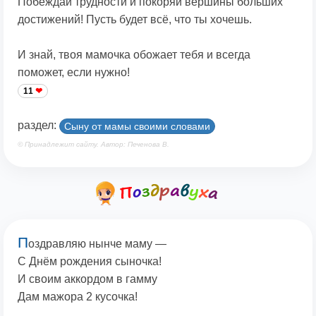
Побеждай трудности и покоряй вершины больших
достижений! Пусть будет всё, что ты хочешь.
И знай, твоя мамочка обожает тебя и всегда
поможет, если нужно!
11
раздел:
Сыну от мамы своими словами
© Принадлежит сайту. Автор: Печенова В.
П
оздравляю нынче маму —
С Днём рождения сыночка!
И своим аккордом в гамму
Дам мажора 2 кусочка!