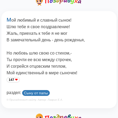
М
ой любимый и славный сынок!
Шлю тебе я свое поздравление!
Жаль, приехать к тебе я не мог
В замечательный день - день рожденья,
Но любовь шлю свою со стихом,-
Ты прочти ее всю между строчек,
И согрейся отцовским теплом,
Мой единственный в мире сыночек!
147
раздел:
Сыну от папы
© Принадлежит сайту. Автор: Лаврик Е.А.