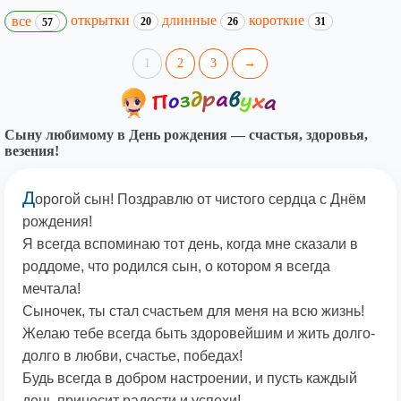
открытки
длинные
короткие
все
20
26
31
57
1
2
3
→
Сыну любимому в День рождения — счастья, здоровья,
везения!
Д
орогой сын! Поздравлю от чистого сердца с Днём
рождения!
Я всегда вспоминаю тот день, когда мне сказали в
роддоме, что родился сын, о котором я всегда
мечтала!
Сыночек, ты стал счастьем для меня на всю жизнь!
Желаю тебе всегда быть здоровейшим и жить долго-
долго в любви, счастье, победах!
Будь всегда в добром настроении, и пусть каждый
день приносит радости и успехи!