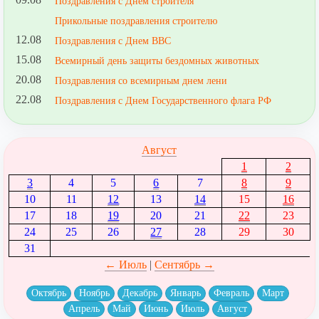
Поздравления с Днем строителя
Прикольные поздравления строителю
12.08
Поздравления с Днем ВВС
15.08
Всемирный день защиты бездомных животных
20.08
Поздравления со всемирным днем лени
22.08
Поздравления с Днем Государственного флага РФ
Август
1
2
3
4
5
6
7
8
9
10
11
12
13
14
15
16
17
18
19
20
21
22
23
24
25
26
27
28
29
30
31
← Июль
|
Сентябрь →
Октябрь
Ноябрь
Декабрь
Январь
Февраль
Март
Апрель
Май
Июнь
Июль
Август