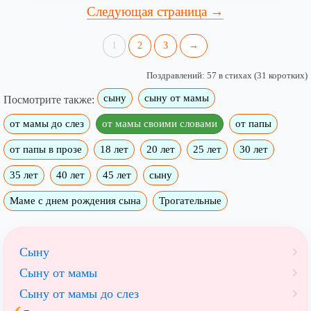
Следующая страница →
1
2
3
→
Поздравлений: 57 в стихах (31 коротких)
сыну
сыну от мамы
Посмотрите также:
от мамы до слез
от мамы своими словами
от папы
от папы в прозе
18 лет
20 лет
25 лет
30 лет
35 лет
40 лет
45 лет
сыну
Маме с днем рождения сына
Трогательные
Сыну
Сыну от мамы
Сыну от мамы до слез