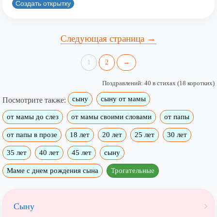
Создать открытку
Следующая страница →
1
2
→
Поздравлений: 40 в стихах (18 коротких)
сыну
сыну от мамы
Посмотрите также:
от мамы до слез
от мамы своими словами
от папы
от папы в прозе
18 лет
20 лет
25 лет
30 лет
35 лет
40 лет
45 лет
сыну
Маме с днем рождения сына
Трогательные
Сыну