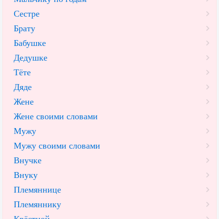
Сестре
Брату
Бабушке
Дедушке
Тёте
Дяде
Жене
Жене своими словами
Мужу
Мужу своими словами
Внучке
Внуку
Племяннице
Племяннику
Крёстной