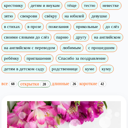
крестнику
детям и внукам
тёще
тестю
невестке
зятю
свекрови
свёкру
на юбилей
девушке
в стихах
в прозе
пожелания
прикольные
до слёз
своими словами до слёз
парню
другу
на английском
на английском с переводом
любимым
с прошедшим
ребёнку
приглашения
Спасибо за поздравление
детям в детском саду
родственнице
куме
куму
все
длинные
короткие
открытки
68
26
42
20