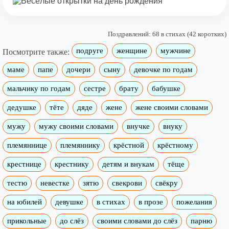
Поздравлений: 68 в стихах (42 коротких)
подруге
женщине
мужчине
Посмотрите также:
маме
папе
дочери
сыну
девочке по годам
мальчику по годам
сестре
брату
бабушке
дедушке
тёте
дяде
жене
жене своими словами
мужу
мужу своими словами
внучке
внуку
племяннице
племяннику
крёстной
крёстному
крестнице
крестнику
детям и внукам
тёще
тестю
невестке
зятю
свекрови
свёкру
на юбилей
девушке
в стихах
в прозе
пожелания
прикольные
до слёз
своими словами до слёз
парню