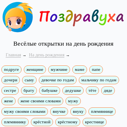
Весёлые открытки на день рождения
Главная
На день рождения
подруге
женщине
мужчине
маме
папе
дочери
сыну
девочке по годам
мальчику по годам
сестре
брату
бабушке
дедушке
тёте
дяде
жене
жене своими словами
мужу
мужу своими словами
внучке
внуку
племяннице
племяннику
крёстной
крёстному
крестнице