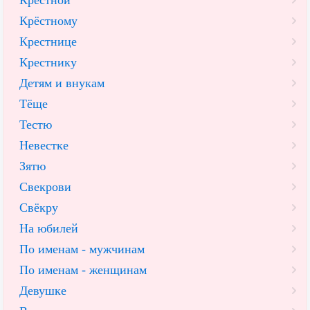
Крёстному
Крестнице
Крестнику
Детям и внукам
Тёще
Тестю
Невестке
Зятю
Свекрови
Свёкру
На юбилей
По именам - мужчинам
По именам - женщинам
Девушке