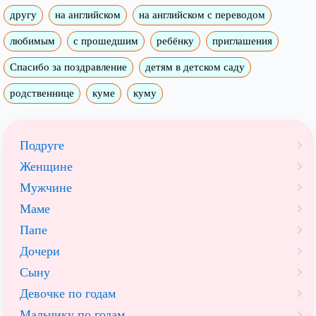
другу
на английском
на английском с переводом
любимым
с прошедшим
ребёнку
приглашения
Спасибо за поздравление
детям в детском саду
родственнице
куме
куму
Подруге
Женщине
Мужчине
Маме
Папе
Дочери
Сыну
Девочке по годам
Мальчику по годам