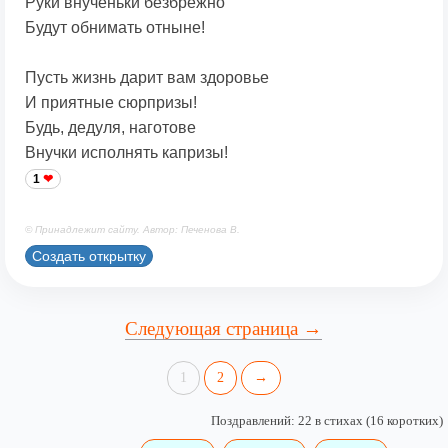
Руки внученьки безбрежно
Будут обнимать отныне!
Пусть жизнь дарит вам здоровье
И приятные сюрпризы!
Будь, дедуля, наготове
Внучки исполнять капризы!
1
© Принадлежит сайту. Автор: Печенова В.
Создать открытку
Следующая страница →
1
2
→
Поздравлений: 22 в стихах (16 коротких)