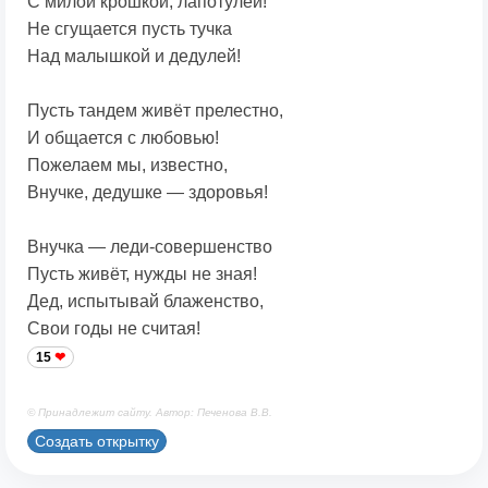
С милой крошкой, лапотулей!
Не сгущается пусть тучка
Над малышкой и дедулей!
Пусть тандем живёт прелестно,
И общается с любовью!
Пожелаем мы, известно,
Внучке, дедушке — здоровья!
Внучка — леди-совершенство
Пусть живёт, нужды не зная!
Дед, испытывай блаженство,
Свои годы не считая!
15
© Принадлежит сайту. Автор: Печенова В.В.
Создать открытку