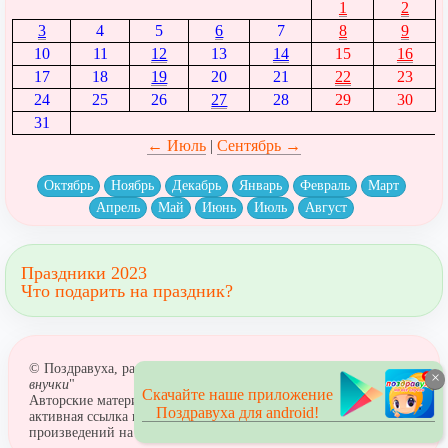
1
2
3
4
5
6
7
8
9
10
11
12
13
14
15
16
17
18
19
20
21
22
23
24
25
26
27
28
29
30
31
← Июль
|
Сентябрь →
Октябрь
Ноябрь
Декабрь
Январь
Февраль
Март
Апрель
Май
Июнь
Июль
Август
Праздники 2023
Что подарить на праздник?
© Поздравуха, раздел: "
Поздравление дедушке с рождением
×
внучки
"
Скачайте наше приложение
Авторские материалы! При использовании материалов
Поздравуха для android!
активная ссылка на сайт обязательна! Размещение
произведений на сайтах поздравлений не допускается.