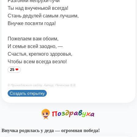
Разгоняй непрухи-тучи
Ты над внученькой всегда!
Стань дедулей самым лучшим,
Внучке посвяти года!
Пожелаем вам обоим,
И семье всей заодно, —
Счастья, крепкого здоровья,
Чтобы всем всегда везло!
25
© Принадлежит сайту. Автор: Печенова В.В.
Создать открытку
Внучка родилась у деда — огромная победа!