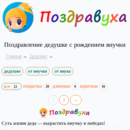
Поздравление дедушке с рождением внучки
Главная
Дедушке
дедушке
от внучки
от внука
открытки
длинные
короткие
все
20
6
16
22
1
2
→
Суть жизни деда — вырастить внучку в победах!