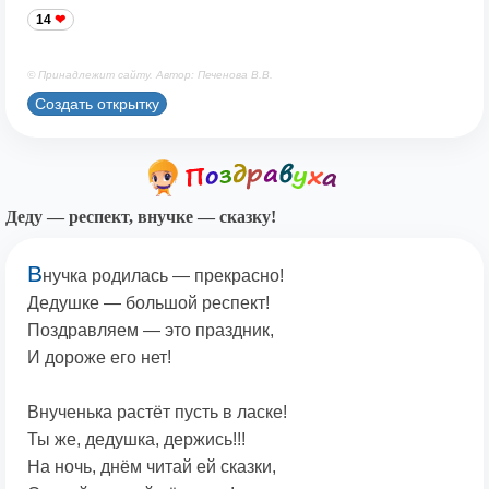
14
© Принадлежит сайту. Автор: Печенова В.В.
Создать открытку
Деду — респект, внучке — сказку!
В
нучка родилась — прекрасно!
Дедушке — большой респект!
Поздравляем — это праздник,
И дороже его нет!
Внученька растёт пусть в ласке!
Ты же, дедушка, держись!!!
На ночь, днём читай ей сказки,