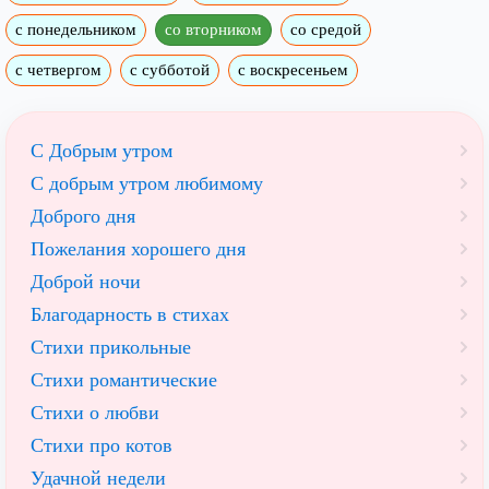
с понедельником
со вторником
со средой
с четвергом
с субботой
с воскресеньем
С Добрым утром
C добрым утром любимому
Доброго дня
Пожелания хорошего дня
Доброй ночи
Благодарность в стихах
Стихи прикольные
Стихи романтические
Стихи о любви
Стихи про котов
Удачной недели