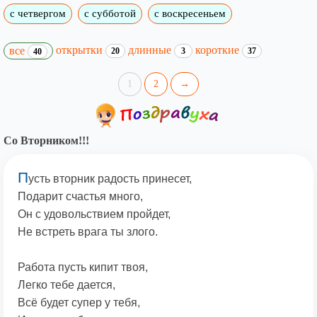
с четвергом
с субботой
с воскресеньем
открытки
длинные
короткие
все
20
3
37
40
1
2
→
Со Вторником!!!
П
усть вторник радость принесет,
Подарит счастья много,
Он с удовольствием пройдет,
Не встреть врага ты злого.
Работа пусть кипит твоя,
Легко тебе дается,
Всё будет супер у тебя,