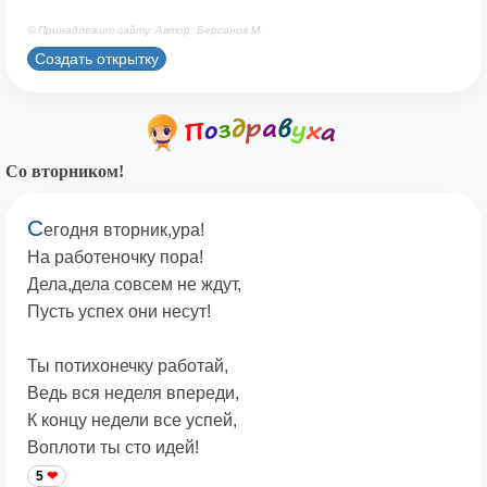
© Принадлежит сайту. Автор: Берсанов М.
Создать открытку
Со вторником!
С
егодня вторник,ура!
На работеночку пора!
Дела,дела совсем не ждут,
Пусть успех они несут!
Ты потихонечку работай,
Ведь вся неделя впереди,
К концу недели все успей,
Воплоти ты сто идей!
5