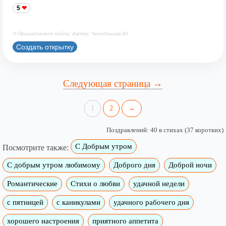
5
© Принадлежит сайту. Автор: Чекоданова Ю.
Создать открытку
Следующая страница →
1
2
→
Поздравлений: 40 в стихах (37 коротких)
С Добрым утром
Посмотрите также:
C добрым утром любимому
Доброго дня
Доброй ночи
Романтические
Стихи о любви
удачной недели
c пятницей
с каникулами
удачного рабочего дня
хорошего настроения
приятного аппетита