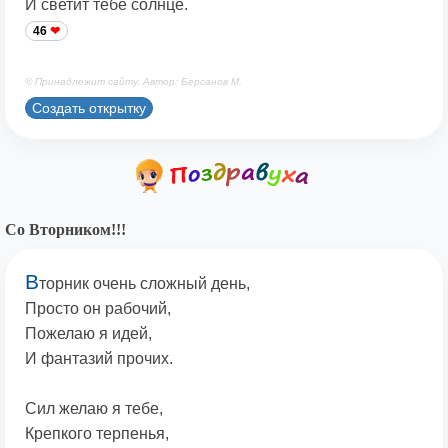
И светит тебе солнце.
46
© Принадлежит сайту. Автор: Берсанов М.
Создать открытку
Со Вторником!!!
В
торник очень сложный день,
Просто он рабочий,
Пожелаю я идей,
И фантазий прочих.
Сил желаю я тебе,
Крепкого терпенья,