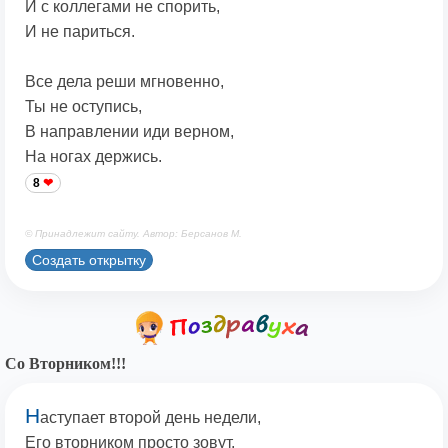
И с коллегами не спорить,
И не париться.
Все дела реши мгновенно,
Ты не оступись,
В направлении иди верном,
На ногах держись.
8
© Принадлежит сайту. Автор: Берсанов М.
Создать открытку
Со Вторником!!!
Н
аступает второй день недели,
Его вторником просто зовут,