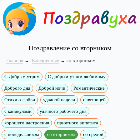
Поздравление со вторником
Главная
Ежедневные
со вторником
С Добрым утром
C добрым утром любимому
Доброго дня
Доброй ночи
Романтические
Стихи о любви
удачной недели
c пятницей
с каникулами
удачного рабочего дня
хорошего настроения
приятного аппетита
с понедельником
со вторником
со средой