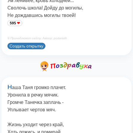
Ум ленивее, кровь холодней...
Сволочь школа! Дойду до могилы,
Не дождавшись могилы твоей!
595
© Принадлежит сайту. Автор: podaristih
Создать открытку
Н
аша Таня громко плачет.
Уронила в речку мячик.
Громче Танечка заплачь -
Уплывает чертов мяч.
Жизнь уходит через край,
Хоть ложись, и помирай.