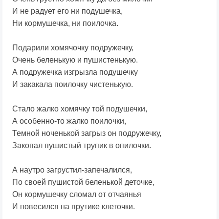
И не радует его ни подушечка,
Ни кормушечка, ни поилочка.
Подарили хомячочку подружечку,
Очень беленькую и пушистенькую.
А подружечка изгрызла подушечку
И закакала поилочку чистенькую.
Стало жалко хомячку той подушечки,
А особенно-то жалко поилочки,
Темной ноченькой загрыз он подружечку,
Закопал пушистый трупик в опилочки.
А наутро загрустил-запечалился,
По своей пушистой беленькой деточке,
Он кормушечку сломал от отчаянья
И повесился на прутике клеточки.