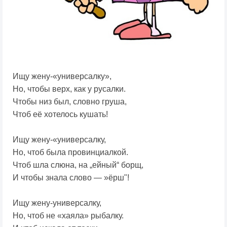
Ищу жену-«универсалку»,
Но, чтобы верх, как у русалки.
Чтобы низ был, словно груша,
Чтоб её хотелось кушать!
Ищу жену-«универсалку,
Но, чтоб была провинциалкой.
Чтоб шла слюна, на „ейный“ борщ,
И чтобы знала слово — »ёрш"!
Ищу жену-универсалку,
Но, чтоб не «хаяла» рыбалку.