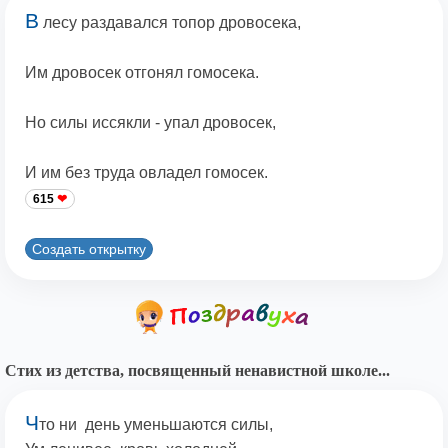
В
лесу раздавался топор дровосека,
Им дровосек отгонял гомосека.
Но силы иссякли - упал дровосек,
И им без труда овладел гомосек.
615
Создать открытку
Стих из детства, посвященный ненавистной школе...
Ч
то ни день уменьшаются силы,