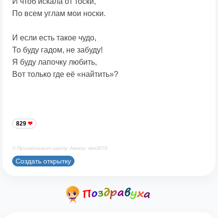
И чтоб искала от тоски,
По всем углам мои носки.
И если есть такое чудо,
То буду гадом, не забуду!
Я буду лапочку любить,
Вот только где её «найтить»?
829
© Принадлежит сайту. Автор: dim3875
Создать открытку