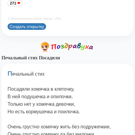
271
© Принадлежит сайту. Автор: z55z
Создать открытку
Печальный стих Посадили
П
ечальный стих
Посадили хомячка в клеточку,
В ней подушечка и опилочки,
Только нет у хомячка девочки,
Но есть кормушечка и поилочка.
Очень грустно хомячку жить без подружечкии,
Очень грустно хомячку да без милочки