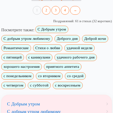
1
2
3
4
→
Поздравлений: 61 в стихах (32 коротких)
С Добрым утром
Посмотрите также:
C добрым утром любимому
Доброго дня
Доброй ночи
Романтические
Стихи о любви
удачной недели
c пятницей
с каникулами
удачного рабочего дня
хорошего настроения
приятного аппетита
с понедельником
со вторником
со средой
с четвергом
с субботой
с воскресеньем
С Добрым утром
C добрым утром любимому