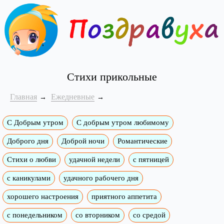
Стихи прикольные
Главная
Ежедневные
С Добрым утром
C добрым утром любимому
Доброго дня
Доброй ночи
Романтические
Стихи о любви
удачной недели
c пятницей
с каникулами
удачного рабочего дня
хорошего настроения
приятного аппетита
с понедельником
со вторником
со средой