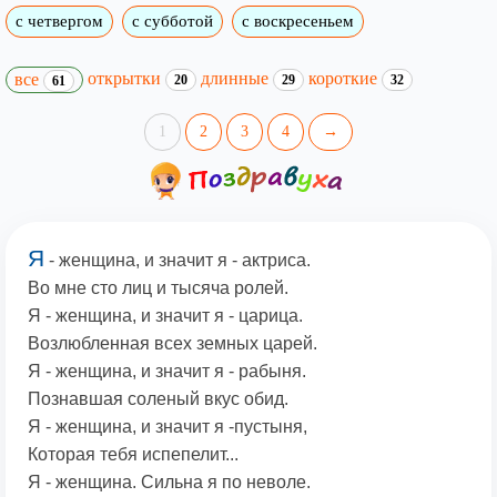
с четвергом
с субботой
с воскресеньем
открытки
длинные
короткие
все
20
29
32
61
1
2
3
4
→
Я
- женщина, и значит я - актриса.
Во мне сто лиц и тысяча ролей.
Я - женщина, и значит я - царица.
Возлюбленная всех земных царей.
Я - женщина, и значит я - рабыня.
Познавшая соленый вкус обид.
Я - женщина, и значит я -пустыня,
Которая тебя испепелит...
Я - женщина. Сильна я по неволе.