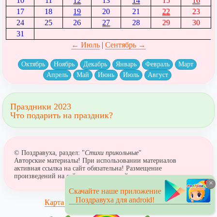
10
11
12
13
14
15
16
17
18
19
20
21
22
23
24
25
26
27
28
29
30
31
← Июль
|
Сентябрь →
Октябрь
Ноябрь
Декабрь
Январь
Февраль
Март
Апрель
Май
Июнь
Июль
Август
Праздники 2023
Что подарить на праздник?
© Поздравуха, раздел: "
Стихи прикольные
"
Авторские материалы! При использовании материалов
активная ссылка на сайт обязательна! Размещение
произведений на сайтах поздравлений не допускается.
×
Скачайте наше приложение
Поздравуха для android!
Карта сайта