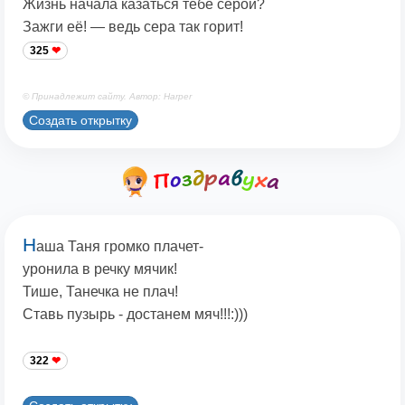
Жизнь начала казаться тебе серой?
Зажги её! — ведь сера так горит!
325
© Принадлежит сайту. Автор: Harper
Создать открытку
Н
аша Таня громко плачет-
уронила в речку мячик!
Тише, Танечка не плач!
Ставь пузырь - достанем мяч!!!:)))
322