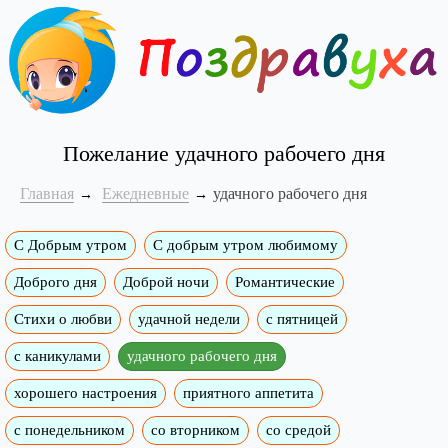
Пожелание удачного рабочего дня
Главная
Ежедневные
удачного рабочего дня
С Добрым утром
C добрым утром любимому
Доброго дня
Доброй ночи
Романтические
Стихи о любви
удачной недели
c пятницей
с каникулами
удачного рабочего дня
хорошего настроения
приятного аппетита
с понедельником
со вторником
со средой