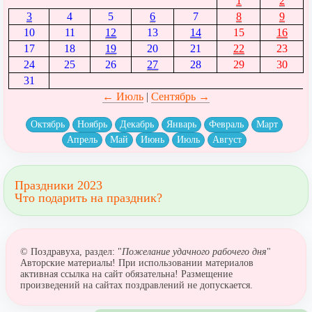
1
2
3
4
5
6
7
8
9
10
11
12
13
14
15
16
17
18
19
20
21
22
23
24
25
26
27
28
29
30
31
← Июль
|
Сентябрь →
Октябрь
Ноябрь
Декабрь
Январь
Февраль
Март
Апрель
Май
Июнь
Июль
Август
Праздники 2023
Что подарить на праздник?
© Поздравуха, раздел: "
Пожелание удачного рабочего дня
"
Авторские материалы! При использовании материалов
активная ссылка на сайт обязательна! Размещение
произведений на сайтах поздравлений не допускается.