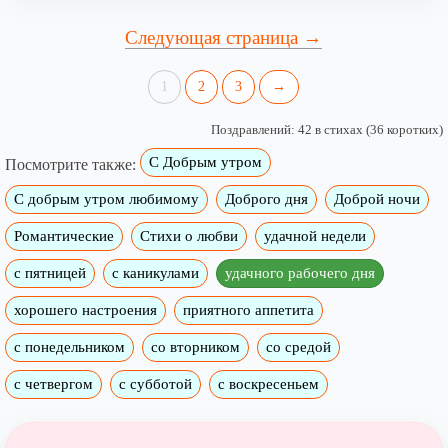
Следующая страница →
1
2
3
→
Поздравлений: 42 в стихах (36 коротких)
С Добрым утром
Посмотрите также:
C добрым утром любимому
Доброго дня
Доброй ночи
Романтические
Стихи о любви
удачной недели
c пятницей
с каникулами
удачного рабочего дня
хорошего настроения
приятного аппетита
с понедельником
со вторником
со средой
с четвергом
с субботой
с воскресеньем