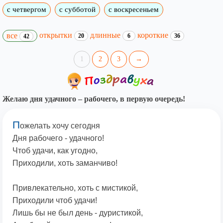
с четвергом
с субботой
с воскресеньем
открытки
длинные
короткие
все
20
6
36
42
1
2
3
→
Желаю дня удачного – рабочего, в первую очередь!
П
ожелать хочу сегодня
Дня рабочего - удачного!
Чтоб удачи, как угодно,
Приходили, хоть заманчиво!
Привлекательно, хоть с мистикой,
Приходили чтоб удачи!
Лишь бы не был день - дуристикой,