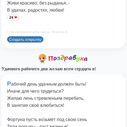
Живи красиво, без рыданья, -
В удачах, радостях, любви!
24
© Принадлежит сайту. Автор: Печенова В.
Создать открытку
Удачного рабочего дня желаю всем сердцем я!
Р
абочий день удачным должен быть!
Иначе для чего трудиться?
Желаю лень стремленьем перебить,
В занятие своё влюбиться!
Фортуна пусть возьмёт под свою сень
Твои порывы - даст везенье!