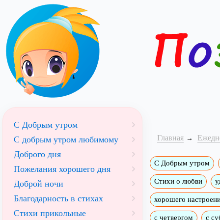
С Добрым утром
Главная
Ежедн
C добрым утром любимому
Доброго дня
С Добрым утром
Пожелания хорошего дня
Стихи о любви
у
Доброй ночи
Благодарность в стихах
хорошего настроен
Стихи прикольные
с четвергом
с су