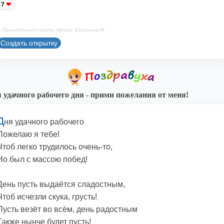
7
 Принадлежит сайту. Автор: Берсанов М.
Создать открытку
 удачного рабочего дня - прими пожелания от меня!
Д
ня удачного рабочего
Пожелаю я тебе!
Чтоб легко трудилось очень-то,
Но был с массою побед!
День пусть выдаётся сладостным,
Чтоб исчезли скука, грусть!
Пусть везёт во всём, день радостным
Также нынче будет пусть!