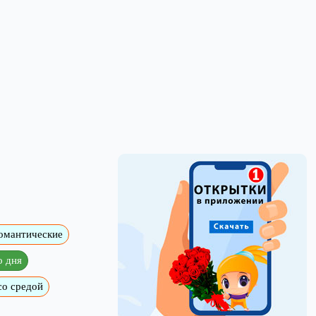
омантические
о дня
со средой