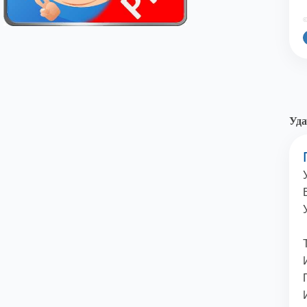
©
Уда