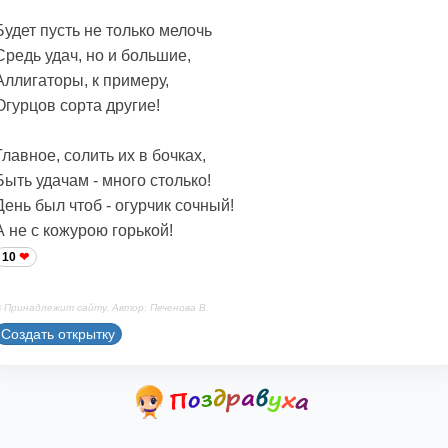
Будет пусть не только мелочь
Средь удач, но и большие,
Аллигаторы, к примеру,
Огурцов сорта другие!
Главное, солить их в бочках,
Быть удачам - много столько!
День был чтоб - огурчик сочный!
А не с кожурою горькой!
10
 Принадлежит сайту. Автор: Печенова В.
Создать открытку