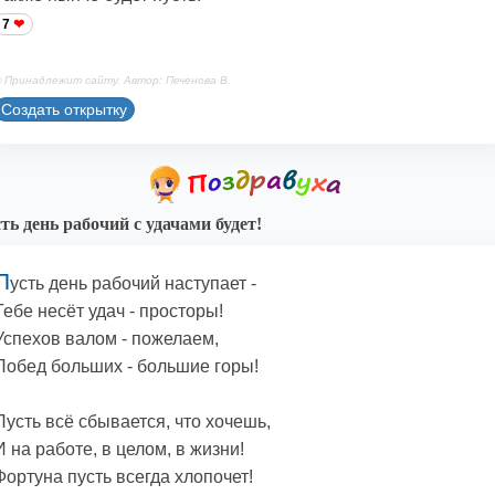
7
 Принадлежит сайту. Автор: Печенова В.
Создать открытку
ть день рабочий с удачами будет!
П
усть день рабочий наступает -
Тебе несёт удач - просторы!
Успехов валом - пожелаем,
Побед больших - большие горы!
Пусть всё сбывается, что хочешь,
И на работе, в целом, в жизни!
Фортуна пусть всегда хлопочет!