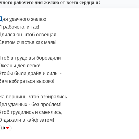
чного рабочего дня желаю от всего сердца я!
Д
ня удачного желаю
И рабочего, и так!
Длился он, чтоб освещая
Светом счастья как маяк!
Чтоб в труде вы бороздили
Океаны дел легко!
Чтобы были драйв и силы -
Вам взбираться высоко!
На вершины чтоб взбирались
Дел удачных - без проблем!
Чтоб трудились и смеялись,
Отдыхали в кайф затем!
10