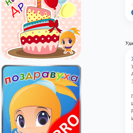
©
Уда