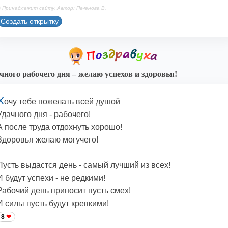
 Принадлежит сайту. Автор: Печенова В.
Создать открытку
чного рабочего дня – желаю успехов и здоровья!
Х
очу тебе пожелать всей душой
Удачного дня - рабочего!
А после труда отдохнуть хорошо!
Здоровья желаю могучего!
Пусть выдастся день - самый лучший из всех!
И будут успехи - не редкими!
Рабочий день приносит пусть смех!
И силы пусть будут крепкими!
8