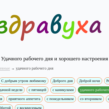
Удачного рабочего дня и хорошего настроения
евные
удачного рабочего дня
C добрым утром любимому
Доброго дня
Доброй ночи
Р
дачной недели
c пятницей
с каникулами
удачного рабочег
ия
приятного аппетита
с понедельником
со вторником
бботой
с воскресеньем