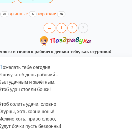
и
длинные
короткие
20
6
36
←
1
2
3
чного и сочного рабочего денька тебе, как огурчика!
П
ожелать тебе сегодня
Я хочу, чтоб день рабочий -
Был удачным и зачётным,
Чтоб удач стояли бочки!
Чтоб солить удачи, словно
Огурцы, хоть корнишоны!
Мелкие хоть, право слово,
Будут бочки пусть бездонны!