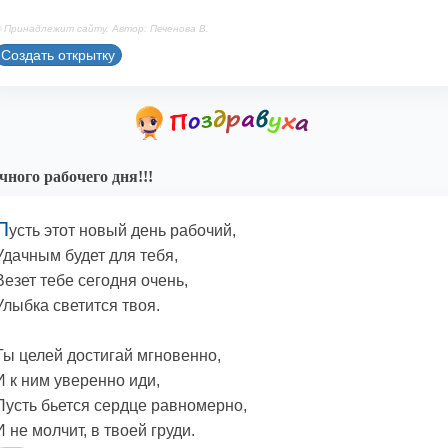
 Принадлежит сайту. Автор: Печенова В.
Создать открытку
чного рабочего дня!!!
П
усть этот новый день рабочий,
Удачным будет для тебя,
Везет тебе сегодня очень,
Улыбка светится твоя.
Ты целей достигай мгновенно,
И к ним уверенно иди,
Пусть бьется сердце равномерно,
И не молчит, в твоей груди.