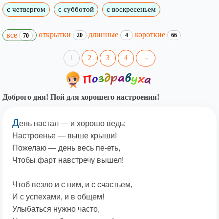
с четвергом
с субботой
с воскресеньем
открытки
длинные
короткие
все
20
4
66
70
1
2
3
4
→
Доброго дня! Пой для хорошего настроения!
Д
ень настал — и хорошо ведь:
Настроенье — выше крыши!
Пожелаю — день весь пе-еть,
Чтобы фарт навстречу вышел!
Чтоб везло и с ним, и с счастьем,
И с успехами, и в общем!
Улыбаться нужно часто,