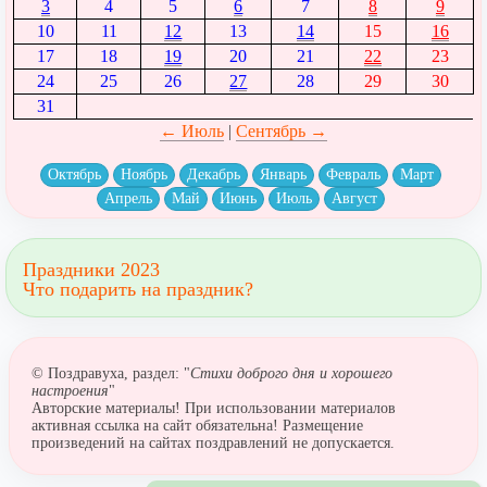
3
4
5
6
7
8
9
10
11
12
13
14
15
16
17
18
19
20
21
22
23
24
25
26
27
28
29
30
31
← Июль
|
Сентябрь →
Октябрь
Ноябрь
Декабрь
Январь
Февраль
Март
Апрель
Май
Июнь
Июль
Август
Праздники 2023
Что подарить на праздник?
© Поздравуха, раздел: "
Стихи доброго дня и хорошего
настроения
"
Авторские материалы! При использовании материалов
активная ссылка на сайт обязательна! Размещение
произведений на сайтах поздравлений не допускается.