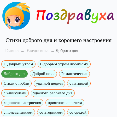
Стихи доброго дня и хорошего настроения
Главная
Ежедневные
Доброго дня
С Добрым утром
C добрым утром любимому
Доброго дня
Доброй ночи
Романтические
Стихи о любви
удачной недели
c пятницей
с каникулами
удачного рабочего дня
хорошего настроения
приятного аппетита
с понедельником
со вторником
со средой