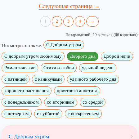
Следующая страница →
1
2
3
4
→
Поздравлений: 70 в стихах (66 коротких)
С Добрым утром
Посмотрите также:
C добрым утром любимому
Доброго дня
Доброй ночи
Романтические
Стихи о любви
удачной недели
c пятницей
с каникулами
удачного рабочего дня
хорошего настроения
приятного аппетита
с понедельником
со вторником
со средой
с четвергом
с субботой
с воскресеньем
С Добрым утром