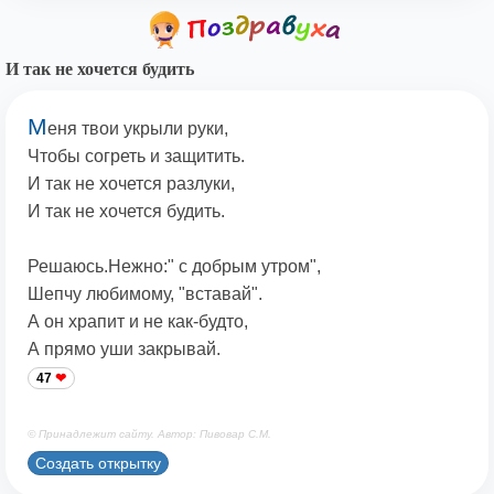
И так не хочется будить
М
еня твои укрыли руки,
Чтобы согреть и защитить.
И так не хочется разлуки,
И так не хочется будить.
Решаюсь.Нежно:" с добрым утром",
Шепчу любимому, "вставай".
А он храпит и не как-будто,
А прямо уши закрывай.
47
© Принадлежит сайту. Автор: Пивовар С.М.
Создать открытку