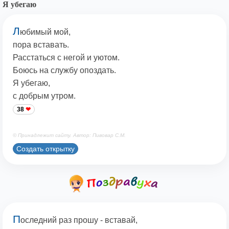
Я убегаю
Л
юбимый мой,
пора вставать.
Расстаться с негой и уютом.
Боюсь на службу опоздать.
Я убегаю,
с добрым утром.
38
© Принадлежит сайту. Автор: Пивовар С.М.
Создать открытку
П
оследний раз прошу - вставай,