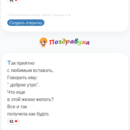
92
© Принадлежит сайту. Автор: Пивовар С.М.
Создать открытку
Т
ак приятно
с любимым вставать,
Говорить ему:
" доброе утро".
Что еще
в этой жизни желать?
Все и так
получила как будто.
91