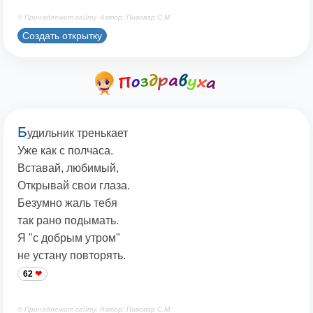
© Принадлежит сайту. Автор: Пивовар С.М.
Создать открытку
Б
удильник тренькает
Уже как с полчаса.
Вставай, любимый,
Открывай свои глаза.
Безумно жаль тебя
так рано подымать.
Я "с добрым утром"
не устану повторять.
62
© Принадлежит сайту. Автор: Пивовар С.М.