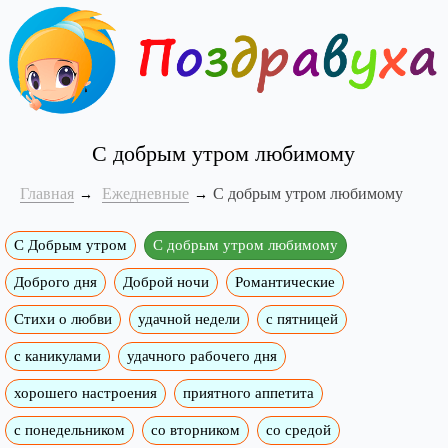
C добрым утром любимому
Главная
Ежедневные
C добрым утром любимому
С Добрым утром
C добрым утром любимому
Доброго дня
Доброй ночи
Романтические
Стихи о любви
удачной недели
c пятницей
с каникулами
удачного рабочего дня
хорошего настроения
приятного аппетита
с понедельником
со вторником
со средой