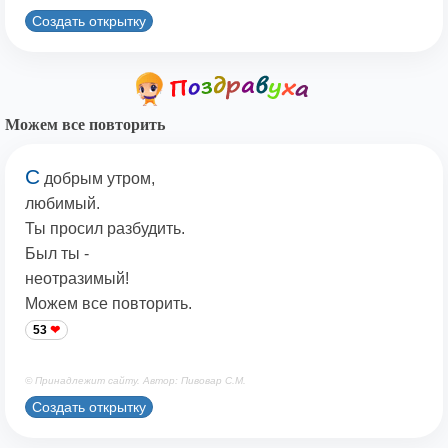
Создать открытку
Можем все повторить
С
добрым утром,
любимый.
Ты просил разбудить.
Был ты -
неотразимый!
Можем все повторить.
53
© Принадлежит сайту. Автор: Пивовар С.М.
Создать открытку