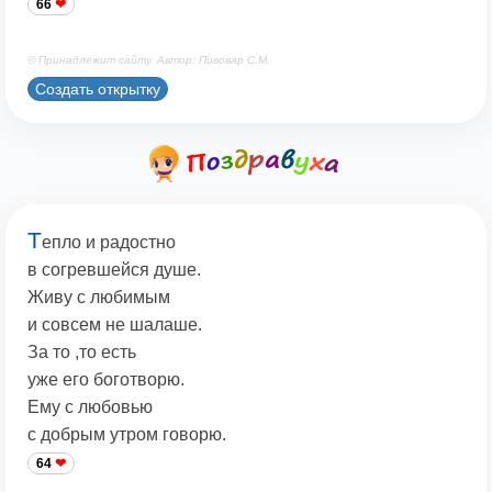
66
© Принадлежит сайту. Автор: Пивовар С.М.
Создать открытку
Т
епло и радостно
в согревшейся душе.
Живу с любимым
и совсем не шалаше.
За то ,то есть
уже его боготворю.
Ему с любовью
с добрым утром говорю.
64