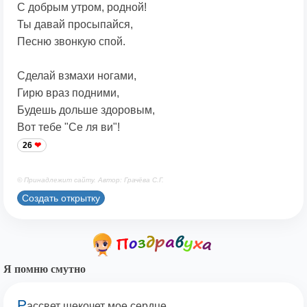
С добрым утром, родной!
Ты давай просыпайся,
Песню звонкую спой.
Сделай взмахи ногами,
Гирю враз подними,
Будешь дольше здоровым,
Вот тебе "Се ля ви"!
26
© Принадлежит сайту. Автор: Грачёва С.Г.
Создать открытку
Я помню смутно
Р
ассвет щекочет мое сердце.