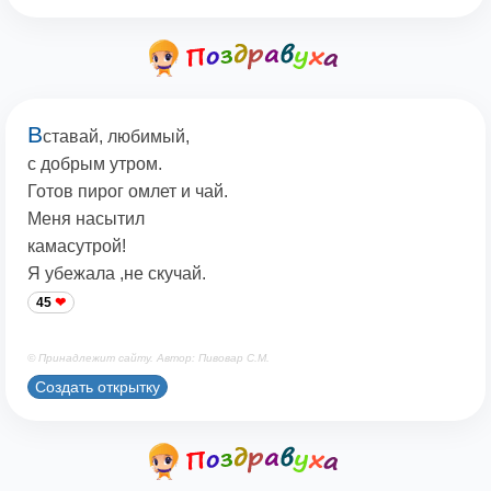
В
ставай, любимый,
с добрым утром.
Готов пирог омлет и чай.
Меня насытил
камасутрой!
Я убежала ,не скучай.
45
© Принадлежит сайту. Автор: Пивовар С.М.
Создать открытку