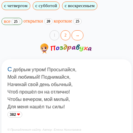
с четвергом
с субботой
с воскресеньем
открытки
короткие
все
20
25
25
1
2
→
С
добрым утром! Просыпайся,
Мой любимый! Поднимайся,
Начинай свой день обычный,
Чтоб прошёл он на отлично!
Чтобы вечером, мой милый,
Для меня нашёл ты силы!
382
© Принадлежит сайту. Автор: Елена Николаевна