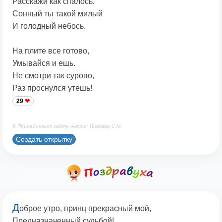
Расскажи как спалось.
Сонный ты такой милый
И голодный небось.
На плите все готово,
Умывайся и ешь.
Не смотри так сурово,
Раз проснулся утешь!
29
© Принадлежит сайту. Автор: Пивовар С.М.
Создать открытку
Д
оброе утро, принц прекрасный мой,
Предназначенный судьбой!