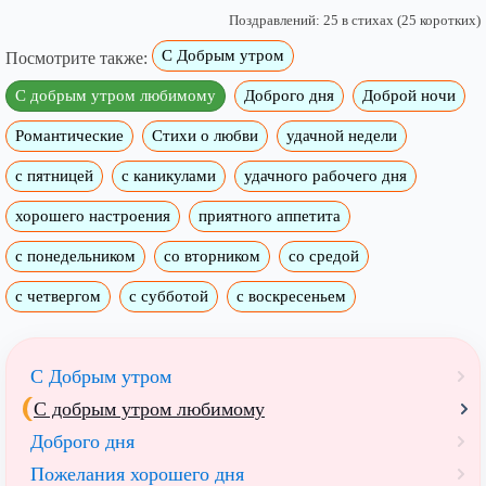
Поздравлений: 25 в стихах (25 коротких)
С Добрым утром
Посмотрите также:
C добрым утром любимому
Доброго дня
Доброй ночи
Романтические
Стихи о любви
удачной недели
c пятницей
с каникулами
удачного рабочего дня
хорошего настроения
приятного аппетита
с понедельником
со вторником
со средой
с четвергом
с субботой
с воскресеньем
С Добрым утром
C добрым утром любимому
Доброго дня
Пожелания хорошего дня