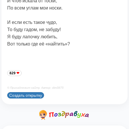
И чтоб искала от тоски,
По всем углам мои носки.
И если есть такое чудо,
То буду гадом, не забуду!
Я буду лапочку любить,
Вот только где её «найтить»?
829
© Принадлежит сайту. Автор: dim3875
Создать открытку