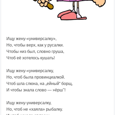
Ищу жену-«универсалку»,
Но, чтобы верх, как у русалки.
Чтобы низ был, словно груша,
Чтоб её хотелось кушать!
Ищу жену-«универсалку,
Но, чтоб была провинциалкой.
Чтоб шла слюна, на „ейный“ борщ,
И чтобы знала слово — »ёрш"!
Ищу жену-универсалку,
Но, чтоб не «хаяла» рыбалку.