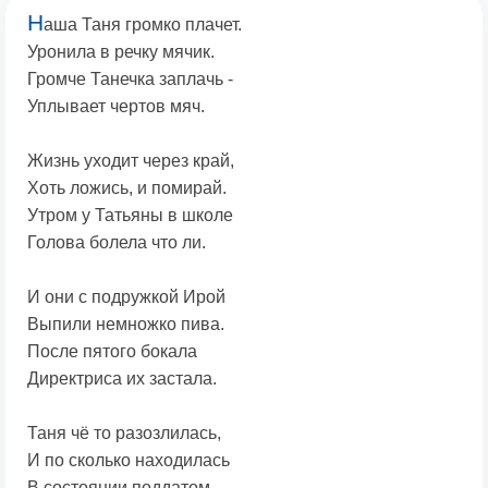
Н
аша Таня громко плачет.
Уронила в речку мячик.
Громче Танечка заплачь -
Уплывает чертов мяч.
Жизнь уходит через край,
Хоть ложись, и помирай.
Утром у Татьяны в школе
Голова болела что ли.
И они с подружкой Ирой
Выпили немножко пива.
После пятого бокала
Директриса их застала.
Таня чё то разозлилась,
И по сколько находилась
В состоянии поддатом -