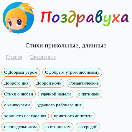
Стихи прикольные, длинные
Главная
Ежедневные
С Добрым утром
C добрым утром любимому
Доброго дня
Доброй ночи
Романтические
Стихи о любви
удачной недели
c пятницей
с каникулами
удачного рабочего дня
хорошего настроения
приятного аппетита
с понедельником
со вторником
со средой