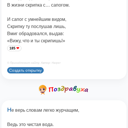
В жизни скрипка с… сапогом.
И сапог с умнейшим видом,
Скрипку ту послушав лишь,
Вмиг обрадовался, выдав:
«Вижу, что и ты скрипишь!»
185
© Принадлежит сайту. Автор: Harper
Создать открытку
Н
е верь словам легко журчащим,
Ведь это чистая вода.