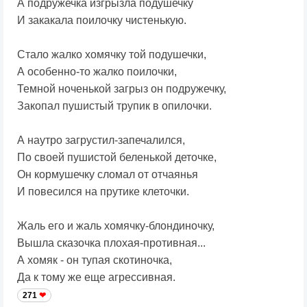
А подружечка изгрызла подушечку
И закакала поилочку чистенькую.
Стало жалко хомячку той подушечки,
А особенно-то жалко поилочки,
Темной ноченькой загрыз он подружечку,
Закопал пушистый трупик в опилочки.
А наутро загрустил-запечалился,
По своей пушистой беленькой деточке,
Он кормушечку сломал от отчаянья
И повесился на прутике клеточки.
Жаль его и жаль хомячку-блондиночку,
Вышла сказочка плохая-противная...
А хомяк - он тупая скотиночка,
Да к тому же еще агрессивная.
271