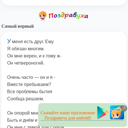
Самый верный
У
меня есть друг. Ему
Я обязан многим.
Он мне верен, и к тому ж-
Он четвероногий.
Очень часто — он и я -
Вместе пребываем?
Все проблемы бытия
Сообща решаем.
×
Скачайте наше приложение
Он опорой мне готов
Поздравуха для android!
Быть и днём и ночью,
Он мне с темой для стихов