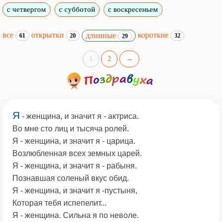
с четвергом
с субботой
с воскресеньем
все
открытки
короткие
длинные
61
20
32
29
1
2
→
Я
- женщина, и значит я - актриса.
Во мне сто лиц и тысяча ролей.
Я - женщина, и значит я - царица.
Возлюбленная всех земных царей.
Я - женщина, и значит я - рабыня.
Познавшая соленый вкус обид.
Я - женщина, и значит я -пустыня,
Которая тебя испепелит...
Я - женщина. Сильна я по неволе.