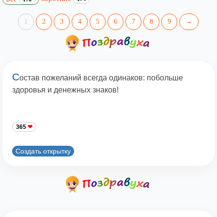
1
2
3
4
5
6
7
8
9
→
С
остав пожеланий всегда одинаков: побольше
здоровья и денежных знаков!
365
Создать открытку