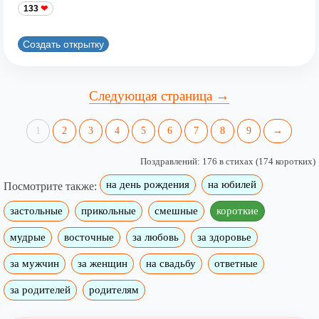
133
Создать открытку
Следующая страница →
1
2
3
4
5
6
7
8
9
→
Поздравлений: 176 в стихах (174 коротких)
на день рождения
на юбилей
Посмотрите также:
застольные
прикольные
смешные
короткие
мудрые
восточные
за любовь
за здоровье
за мужчин
за женщин
на свадьбу
ответные
за родителей
родителям