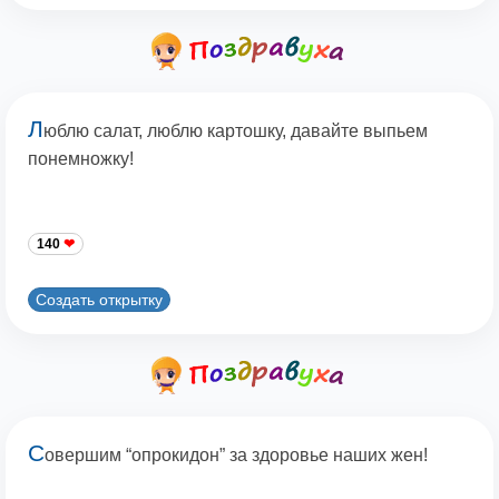
Л
юблю салат, люблю картошку, давайте выпьем
понемножку!
140
Создать открытку
С
овершим “опрокидон” за здоровье наших жен!