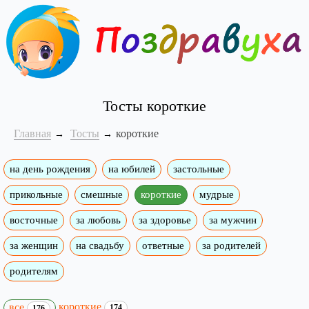
Тосты короткие
Главная
Тосты
короткие
на день рождения
на юбилей
застольные
прикольные
смешные
короткие
мудрые
восточные
за любовь
за здоровье
за мужчин
за женщин
на свадьбу
ответные
за родителей
родителям
короткие
все
174
176