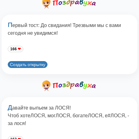
П
ервый тост: До свидания! Трезвыми мы с вами
сегодня не увидимся!
166
Создать открытку
Д
авайте выпьем за ЛОСЯ!
Чтоб хотеЛОСЯ, могЛОСЯ, богатеЛОСЯ, е#ЛОСЯ, -
за лося!