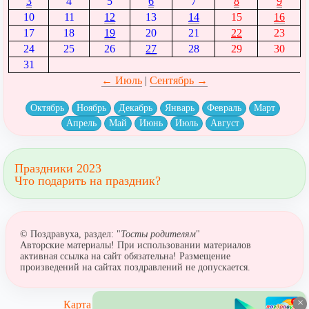
3
4
5
6
7
8
9
10
11
12
13
14
15
16
17
18
19
20
21
22
23
24
25
26
27
28
29
30
31
← Июль
|
Сентябрь →
Октябрь
Ноябрь
Декабрь
Январь
Февраль
Март
Апрель
Май
Июнь
Июль
Август
Праздники 2023
Что подарить на праздник?
© Поздравуха, раздел: "
Тосты родителям
"
Авторские материалы! При использовании материалов
активная ссылка на сайт обязательна! Размещение
произведений на сайтах поздравлений не допускается.
×
Карта сайта