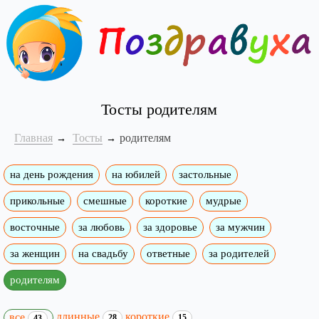
Тосты родителям
Главная
Тосты
родителям
на день рождения
на юбилей
застольные
прикольные
смешные
короткие
мудрые
восточные
за любовь
за здоровье
за мужчин
за женщин
на свадьбу
ответные
за родителей
родителям
длинные
короткие
все
28
15
43