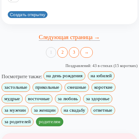
Создать открытку
Следующая страница →
1
2
3
→
Поздравлений: 43 в стихах (15 коротких)
на день рождения
на юбилей
Посмотрите также:
застольные
прикольные
смешные
короткие
мудрые
восточные
за любовь
за здоровье
за мужчин
за женщин
на свадьбу
ответные
за родителей
родителям