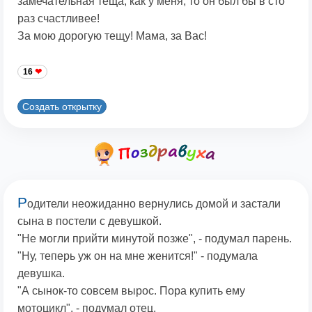
замечательная теща, как у меня, то он был бы в сто
раз счастливее!
За мою дорогую тещу! Мама, за Вас!
16
Создать открытку
Р
одители неожиданно вернулись домой и застали
сына в постели с девушкой.
"Не могли прийти минутой позже", - подумал парень.
"Ну, теперь уж он на мне женится!" - подумала
девушка.
"А сынок-то совсем вырос. Пора купить ему
мотоцикл", - подумал отец.