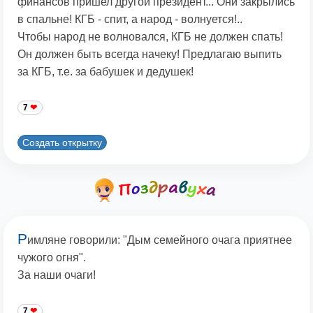
финансов пришел другой президент... Они закрылись
в спальне! КГБ - спит, а народ - волнуется!..
Чтобы народ не волновался, КГБ не должен спать!
Он должен быть всегда начеку! Предлагаю выпить
за КГБ, т.е. за бабушек и дедушек!
7
Создать открытку
Р
имляне говорили: "Дым семейного очага приятнее
чужого огня".
За наши очаги!
7