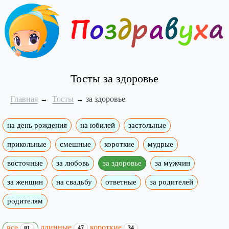
Тосты за здоровье
Главная
Тосты
за здоровье
на день рождения
на юбилей
застольные
прикольные
смешные
короткие
мудрые
восточные
за любовь
за здоровье
за мужчин
за женщин
на свадьбу
ответные
за родителей
родителям
длинные
короткие
все
47
34
81