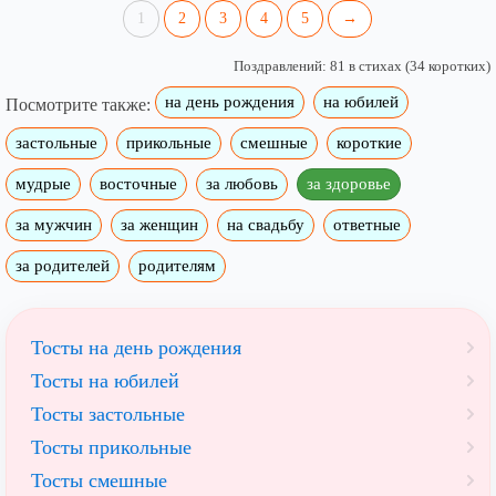
1
2
3
4
5
→
Поздравлений: 81 в стихах (34 коротких)
на день рождения
на юбилей
Посмотрите также:
застольные
прикольные
смешные
короткие
мудрые
восточные
за любовь
за здоровье
за мужчин
за женщин
на свадьбу
ответные
за родителей
родителям
Тосты на день рождения
Тосты на юбилей
Тосты застольные
Тосты прикольные
Тосты смешные