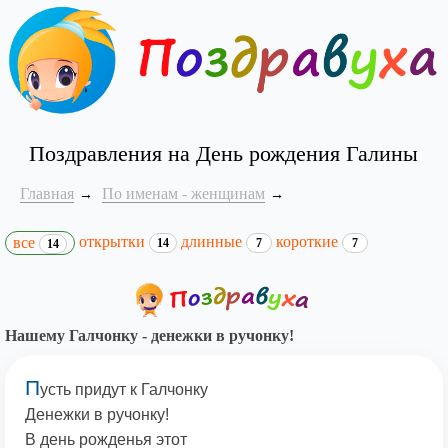
Поздравления на День рождения Галины
Главная
По именам - женщинам
открытки
длинные
короткие
все
14
7
7
14
Нашему Галчонку - денежки в ручонку!
П
усть придут к Галчонку
Денежки в ручонку!
В день рожденья этот