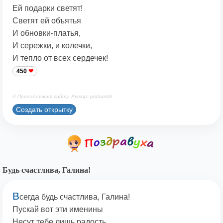
Ей подарки светят!
Светят ей объятья
И обновки-платья,
И сережки, и колечки,
И тепло от всех сердечек!
450
© Принадлежит сайту. Автор: podaristih
Создать открытку
Будь счастлива, Галина!
В
сегда будь счастлива, Галина!
Пускай вот эти именины
Несут тебе лишь радость,