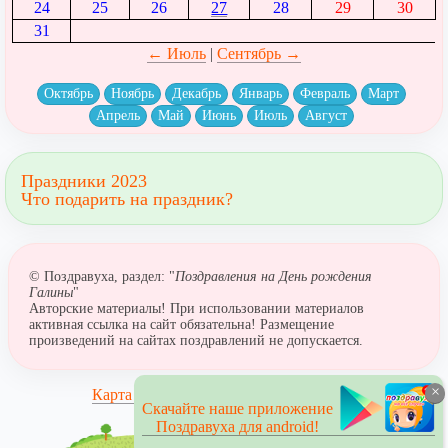
24
25
26
27
28
29
30
31
← Июль
|
Сентябрь →
Октябрь
Ноябрь
Декабрь
Январь
Февраль
Март
Апрель
Май
Июнь
Июль
Август
Праздники 2023
Что подарить на праздник?
© Поздравуха, раздел: "
Поздравления на День рождения
Галины
"
Авторские материалы! При использовании материалов
активная ссылка на сайт обязательна! Размещение
произведений на сайтах поздравлений не допускается.
×
Карта сайта
Скачайте наше приложение
Поздравуха для android!