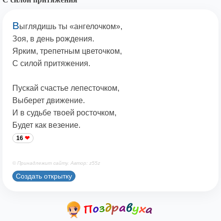
В
ыглядишь ты «ангелочком»,
Зоя, в день рождения.
Ярким, трепетным цветочком,
С силой притяжения.
Пускай счастье лепесточком,
Выберет движение.
И в судьбе твоей росточком,
Будет как везение.
16
© Принадлежит сайту. Автор: z55z
Создать открытку