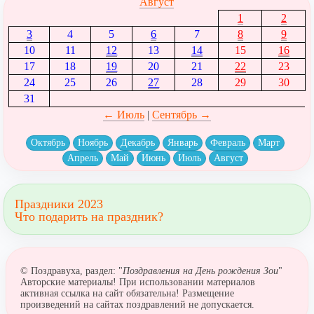
Август
1
2
3
4
5
6
7
8
9
10
11
12
13
14
15
16
17
18
19
20
21
22
23
24
25
26
27
28
29
30
31
← Июль
|
Сентябрь →
Октябрь
Ноябрь
Декабрь
Январь
Февраль
Март
Апрель
Май
Июнь
Июль
Август
Праздники 2023
Что подарить на праздник?
© Поздравуха, раздел: "
Поздравления на День рождения Зои
"
Авторские материалы! При использовании материалов
активная ссылка на сайт обязательна! Размещение
произведений на сайтах поздравлений не допускается.