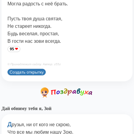
Могла радость с неё брать.
Пусть твоя душа святая,
Не стареет никогда.
Будь веселая, простая,
В гости нас зови всегда.
95
© Принадлежит сайту. Автор: z55z
Создать открытку
Дай обниму тебя я, Зой
Д
рузья, ни от кого не скрою,
Что все мы любим нашу Зою.