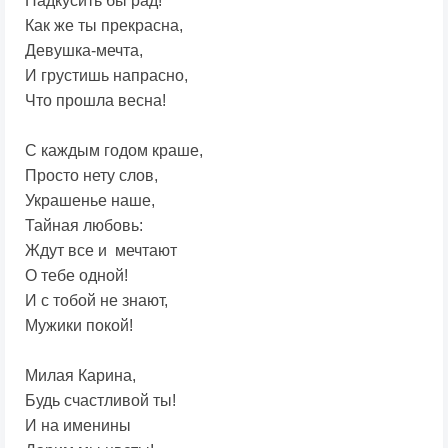
Надкусить бы рад!
Как же ты прекрасна,
Девушка-мечта,
И грустишь напрасно,
Что прошла весна!
С каждым годом краше,
Просто нету слов,
Украшенье наше,
Тайная любовь:
Ждут все и мечтают
О тебе одной!
И с тобой не знают,
Мужики покой!
Милая Карина,
Будь счастливой ты!
И на именины