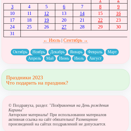
3
4
5
6
7
8
9
10
11
12
13
14
15
16
17
18
19
20
21
22
23
24
25
26
27
28
29
30
31
← Июль
|
Сентябрь →
Октябрь
Ноябрь
Декабрь
Январь
Февраль
Март
Апрель
Май
Июнь
Июль
Август
Праздники 2023
Что подарить на праздник?
© Поздравуха, раздел: "
Поздравления на День рождения
Карины
"
Авторские материалы! При использовании материалов
активная ссылка на сайт обязательна! Размещение
произведений на сайтах поздравлений не допускается.