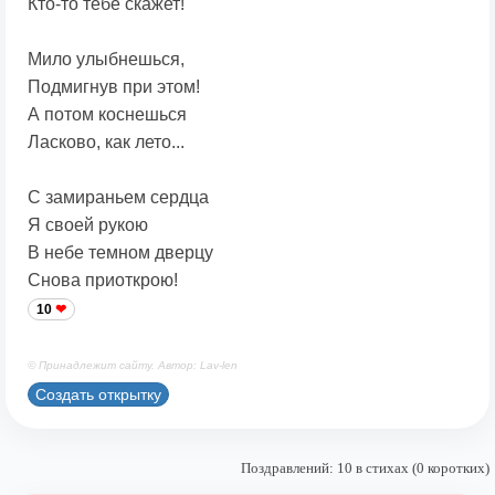
Кто-то тебе скажет!
Мило улыбнешься,
Подмигнув при этом!
А потом коснешься
Ласково, как лето...
С замираньем сердца
Я своей рукою
В небе темном дверцу
Снова приоткрою!
10
© Принадлежит сайту. Автор: Lav-len
Создать открытку
Поздравлений: 10 в стихах (0 коротких)