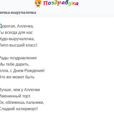
лочка-выручалочка
Д
орогая, Аллочка,
Ты всегда для нас
Чудо-выручалочка,
Пипл высший класс!
Рады поздравления
Мы тебе дарить.
Алла, с Днем Рождения!
Что же может быть
Лучше, чем у Аллочки
Именинный торт.
Ох, оближешь пальчики,
Сладкий натюрморт!