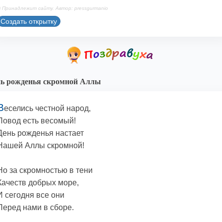
 Принадлежит сайту. Автор: pressgurmanio
Создать открытку
ь рожденья скромной Аллы
В
еселись честной народ,
Повод есть весомый!
День рожденья настает
Нашей Аллы скромной!
Но за скромностью в тени
Качеств добрых море,
И сегодня все они
Перед нами в сборе.