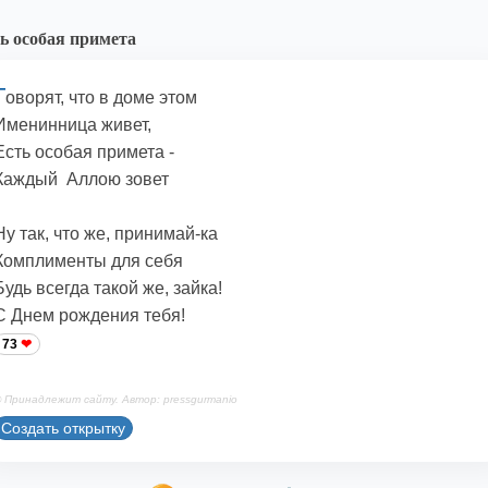
ь особая примета
Г
оворят, что в доме этом
Именинница живет,
Есть особая примета -
Каждый Аллою зовет
Ну так, что же, принимай-ка
Комплименты для себя
Будь всегда такой же, зайка!
С Днем рождения тебя!
73
 Принадлежит сайту. Автор: pressgurmanio
Создать открытку