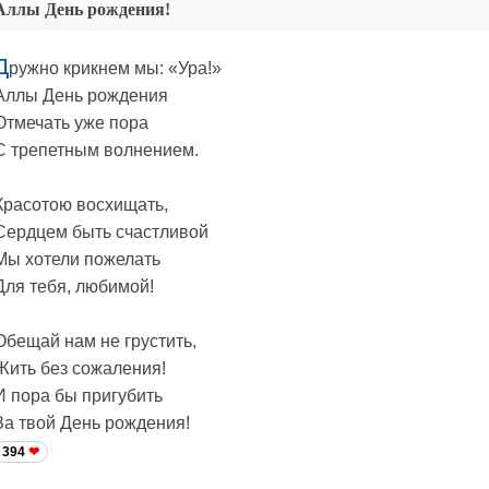
Аллы День рождения!
Д
ружно крикнем мы: «Ура!»
Аллы День рождения
Отмечать уже пора
С трепетным волнением.
Красотою восхищать,
Сердцем быть счастливой
Мы хотели пожелать
Для тебя, любимой!
Обещай нам не грустить,
Жить без сожаления!
И пора бы пригубить
За твой День рождения!
394