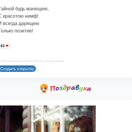
Тайной будь манящею,
С красотою нимф!
И всегда дарящею
Только позитив!
63
 Принадлежит сайту. Автор: pressgurmanio
Создать открытку