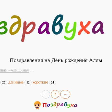
Поздравления на День рождения Аллы
енам - женщинам
и
длинные
короткие
20
12
24
1
2
→