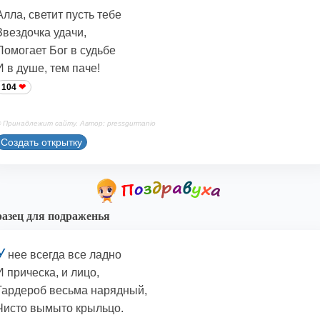
Алла, светит пусть тебе
Звездочка удачи,
Помогает Бог в судьбе
И в душе, тем паче!
104
 Принадлежит сайту. Автор: pressgurmanio
Создать открытку
азец для подраженья
У
нее всегда все ладно
И прическа, и лицо,
Гардероб весьма нарядный,
Чисто вымыто крыльцо.