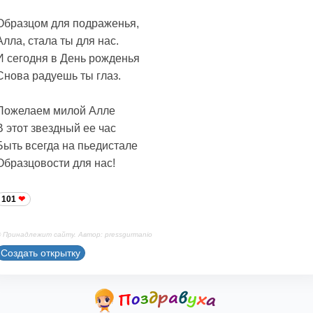
Образцом для подраженья,
Алла, стала ты для нас.
И сегодня в День рожденья
Снова радуешь ты глаз.
Пожелаем милой Алле
В этот звездный ее час
Быть всегда на пьедистале
Образцовости для нас!
101
 Принадлежит сайту. Автор: pressgurmanio
Создать открытку