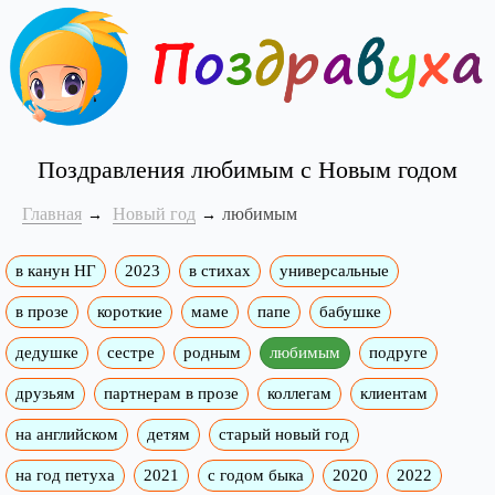
Поздравления любимым с Новым годом
Главная
Новый год
любимым
в канун НГ
2023
в стихах
универсальные
в прозе
короткие
маме
папе
бабушке
дедушке
сестре
родным
любимым
подруге
друзьям
партнерам в прозе
коллегам
клиентам
на английском
детям
старый новый год
на год петуха
2021
с годом быка
2020
2022