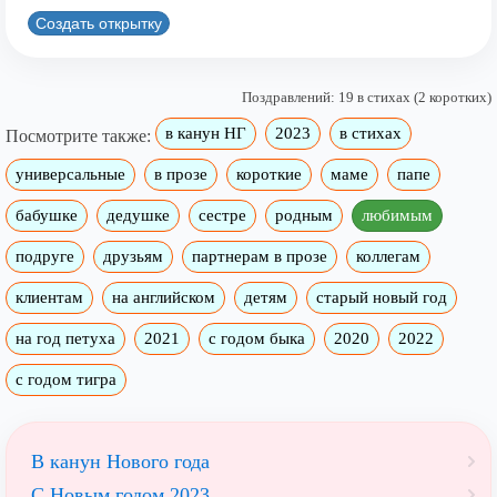
Создать открытку
Поздравлений: 19 в стихах (2 коротких)
в канун НГ
2023
в стихах
Посмотрите также:
универсальные
в прозе
короткие
маме
папе
бабушке
дедушке
сестре
родным
любимым
подруге
друзьям
партнерам в прозе
коллегам
клиентам
на английском
детям
старый новый год
на год петуха
2021
с годом быка
2020
2022
с годом тигра
В канун Нового года
С Новым годом 2023