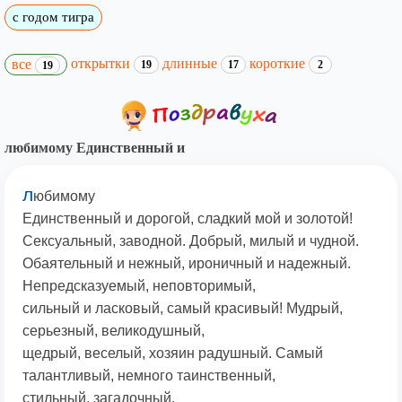
с годом тигра
открытки
длинные
короткие
все
19
17
2
19
любимому Единственный и
л
юбимому
Единственный и дорогой, сладкий мой и золотой!
Сексуальный, заводной. Добрый, милый и чудной.
Обаятельный и нежный, ироничный и надежный.
Непредсказуемый, неповторимый,
сильный и ласковый, самый красивый! Мудрый,
серьезный, великодушный,
щедрый, веселый, хозяин радушный. Самый
талантливый, немного таинственный,
стильный, загадочный,