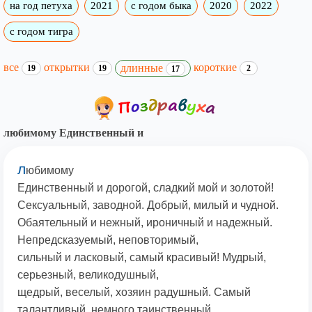
на год петуха
2021
с годом быка
2020
2022
с годом тигра
все
открытки
короткие
длинные
19
19
2
17
любимому Единственный и
л
юбимому
Единственный и дорогой, сладкий мой и золотой!
Сексуальный, заводной. Добрый, милый и чудной.
Обаятельный и нежный, ироничный и надежный.
Непредсказуемый, неповторимый,
сильный и ласковый, самый красивый! Мудрый,
серьезный, великодушный,
щедрый, веселый, хозяин радушный. Самый
талантливый, немного таинственный,