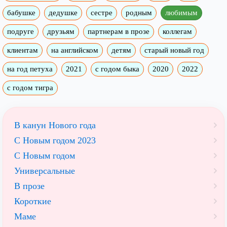
бабушке
дедушке
сестре
родным
любимым
подруге
друзьям
партнерам в прозе
коллегам
клиентам
на английском
детям
старый новый год
на год петуха
2021
с годом быка
2020
2022
с годом тигра
В канун Нового года
С Новым годом 2023
С Новым годом
Универсальные
В прозе
Короткие
Маме