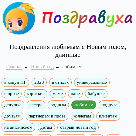
Поздравления любимым с Новым годом,
длинные
Главная
Новый год
любимым
в канун НГ
2023
в стихах
универсальные
в прозе
короткие
маме
папе
бабушке
дедушке
сестре
родным
любимым
подруге
друзьям
партнерам в прозе
коллегам
клиентам
на английском
детям
старый новый год