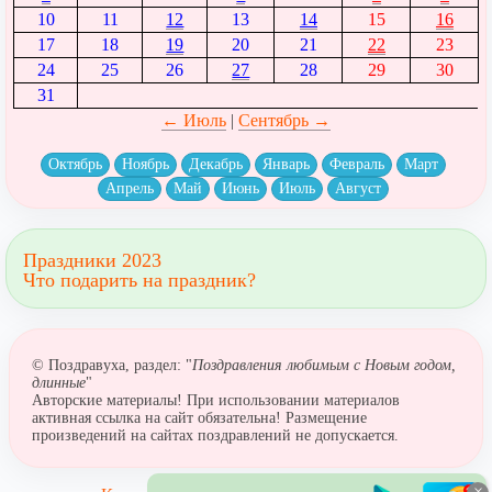
10
11
12
13
14
15
16
17
18
19
20
21
22
23
24
25
26
27
28
29
30
31
← Июль
|
Сентябрь →
Октябрь
Ноябрь
Декабрь
Январь
Февраль
Март
Апрель
Май
Июнь
Июль
Август
Праздники 2023
Что подарить на праздник?
© Поздравуха, раздел: "
Поздравления любимым с Новым годом,
длинные
"
Авторские материалы! При использовании материалов
активная ссылка на сайт обязательна! Размещение
произведений на сайтах поздравлений не допускается.
×