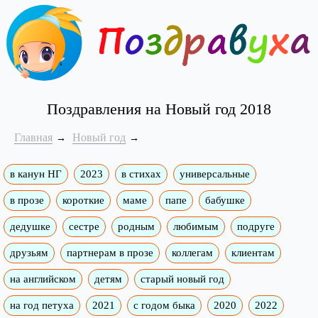
Поздравления на Новый год 2018
Главная
Новый год
в канун НГ
2023
в стихах
универсальные
в прозе
короткие
маме
папе
бабушке
дедушке
сестре
родным
любимым
подруге
друзьям
партнерам в прозе
коллегам
клиентам
на английском
детям
старый новый год
на год петуха
2021
с годом быка
2020
2022