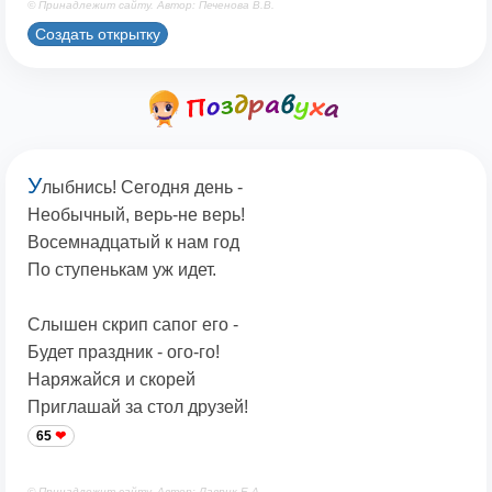
© Принадлежит сайту. Автор: Печенова В.В.
Создать открытку
У
лыбнись! Сегодня день -
Необычный, верь-не верь!
Восемнадцатый к нам год
По ступенькам уж идет.
Слышен скрип сапог его -
Будет праздник - ого-го!
Наряжайся и скорей
Приглашай за стол друзей!
65
© Принадлежит сайту. Автор: Лаврик Е.А.