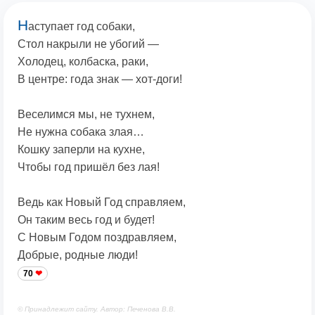
Н
аступает год собаки,
Стол накрыли не убогий —
Холодец, колбаска, раки,
В центре: года знак — хот-доги!
Веселимся мы, не тухнем,
Не нужна собака злая…
Кошку заперли на кухне,
Чтобы год пришёл без лая!
Ведь как Новый Год справляем,
Он таким весь год и будет!
С Новым Годом поздравляем,
Добрые, родные люди!
70
© Принадлежит сайту. Автор: Печенова В.В.