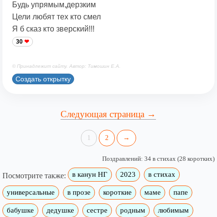
Будь упрямым,дерзким
Цели любят тех кто смел
Я б сказ кто зверский!!!
30
© Принадлежит сайту. Автор: Тимошин Е.А.
Создать открытку
Следующая страница →
1
2
→
Поздравлений: 34 в стихах (28 коротких)
в канун НГ
2023
в стихах
Посмотрите также:
универсальные
в прозе
короткие
маме
папе
бабушке
дедушке
сестре
родным
любимым