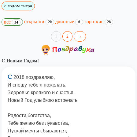
с годом тигра
открытки
длинные
короткие
все
20
6
28
34
1
2
→
С Новым Годом!
С
2018 поздравляю,
И спешу тебе я пожелать,
Здоровья крепкого и счастья,
Новый Год улыбкою встречать!
Радости,богатства,
Тебе желаю без лукавства,
Пускай мечты сбываются,