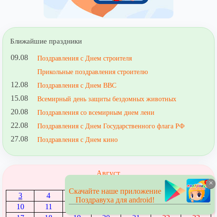
Ближайшие праздники
09.08
Поздравления с Днем строителя
Прикольные поздравления строителю
12.08
Поздравления с Днем ВВС
15.08
Всемирный день защиты бездомных животных
20.08
Поздравления со всемирным днем лени
22.08
Поздравления с Днем Государственного флага РФ
27.08
Поздравления с Днем кино
Август
×
1
2
Скачайте наше приложение
3
4
5
6
7
8
9
Поздравуха для android!
10
11
12
13
14
15
16