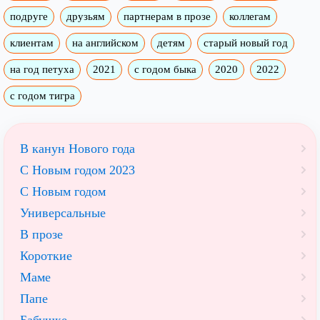
подруге
друзьям
партнерам в прозе
коллегам
клиентам
на английском
детям
старый новый год
на год петуха
2021
с годом быка
2020
2022
с годом тигра
В канун Нового года
С Новым годом 2023
С Новым годом
Универсальные
В прозе
Короткие
Маме
Папе
Бабушке