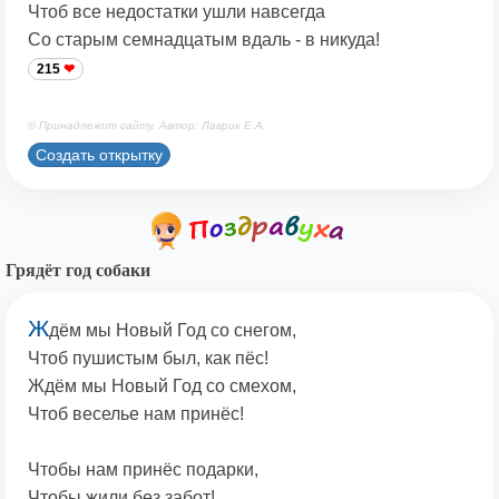
Чтоб все недостатки ушли навсегда
Со старым семнадцатым вдаль - в никуда!
215
© Принадлежит сайту. Автор: Лаврик Е.А.
Создать открытку
Грядёт год собаки
Ж
дём мы Новый Год со снегом,
Чтоб пушистым был, как пёс!
Ждём мы Новый Год со смехом,
Чтоб веселье нам принёс!
Чтобы нам принёс подарки,
Чтобы жили без забот!