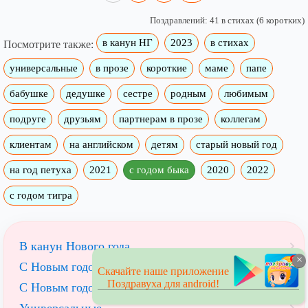
Поздравлений: 41 в стихах (6 коротких)
в канун НГ
2023
в стихах
Посмотрите также:
универсальные
в прозе
короткие
маме
папе
бабушке
дедушке
сестре
родным
любимым
подруге
друзьям
партнерам в прозе
коллегам
клиентам
на английском
детям
старый новый год
на год петуха
2021
с годом быка
2020
2022
с годом тигра
В канун Нового года
×
С Новым годом 2023
Скачайте наше приложение
Поздравуха для android!
С Новым годом
Универсальные