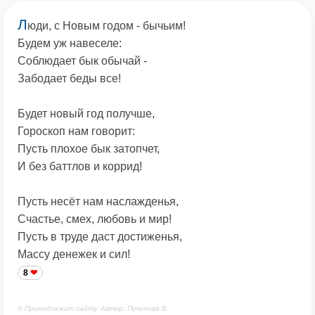
Л
юди, с Новым годом - бычьим!
Будем уж навеселе:
Соблюдает бык обычай -
Забодает беды все!
Будет новый год получше,
Гороскоп нам говорит:
Пусть плохое бык затопчет,
И без баттлов и коррид!
Пусть несёт нам наслажденья,
Счастье, смех, любовь и мир!
Пусть в труде даст достиженья,
Массу денежек и сил!
8
© Принадлежит сайту. Автор: Печенова В.