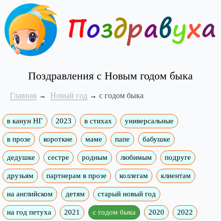
Поздравления с Новым годом быка
Главная
Новый год
с годом быка
в канун НГ
2023
в стихах
универсальные
в прозе
короткие
маме
папе
бабушке
дедушке
сестре
родным
любимым
подруге
друзьям
партнерам в прозе
коллегам
клиентам
на английском
детям
старый новый год
на год петуха
2021
с годом быка
2020
2022