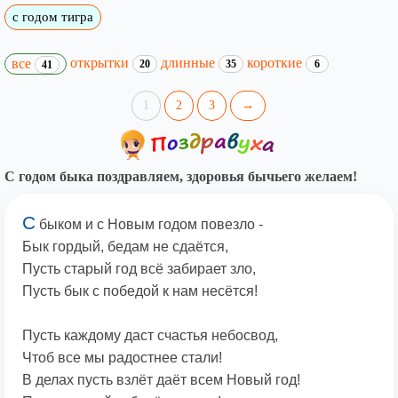
с годом тигра
открытки
длинные
короткие
все
20
35
6
41
1
2
3
→
С годом быка поздравляем, здоровья бычьего желаем!
С
быком и с Новым годом повезло -
Бык гордый, бедам не сдаётся,
Пусть старый год всё забирает зло,
Пусть бык с победой к нам несётся!
Пусть каждому даст счастья небосвод,
Чтоб все мы радостнее стали!
В делах пусть взлёт даёт всем Новый год!