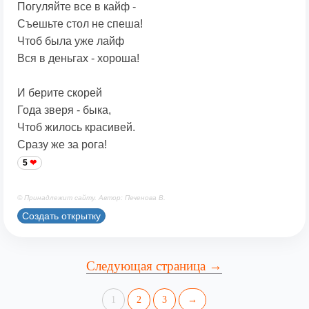
Погуляйте все в кайф -
Съешьте стол не спеша!
Чтоб была уже лайф
Вся в деньгах - хороша!
И берите скорей
Года зверя - быка,
Чтоб жилось красивей.
Сразу же за рога!
5
© Принадлежит сайту. Автор: Печенова В.
Создать открытку
Следующая страница →
1
2
3
→