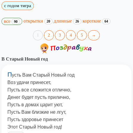
с годом тигра
открытки
длинные
короткие
все
20
26
64
90
1
2
3
4
5
→
В Старый Новый год
П
усть Вам Старый Новый год
Воз удачи принесет,
Пусть все сложится отлично,
Денег будет пусть прилично,
Пусть в домах царит уют,
Пусть Вам близкие не лгут,
Пусть здоровье принесет
Этот Старый Новый год!