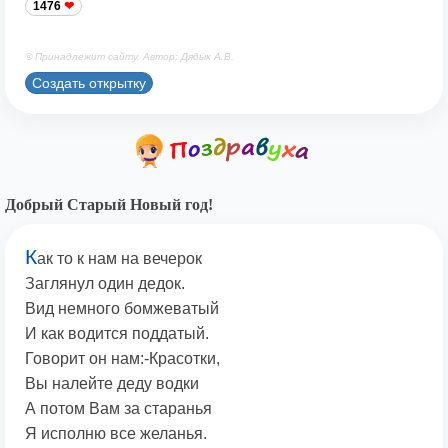
1476
© Принадлежит сайту. Автор: Дядык А.В.
Создать открытку
Добрый Старый Новый год!
К
ак то к нам на вечерок
Заглянул один дедок.
Вид немного бомжеватый
И как водится поддатый.
Говорит он нам:-Красотки,
Вы налейте деду водки
А потом Вам за старанья
Я исполню все желанья.