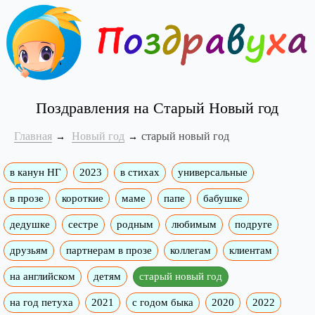
Поздравления на Старый Новый год
Главная
Новый год
старый новый год
в канун НГ
2023
в стихах
универсальные
в прозе
короткие
маме
папе
бабушке
дедушке
сестре
родным
любимым
подруге
друзьям
партнерам в прозе
коллегам
клиентам
на английском
детям
старый новый год
на год петуха
2021
с годом быка
2020
2022