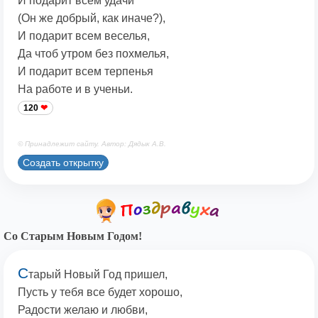
И подарит всем удачи
(Он же добрый, как иначе?),
И подарит всем веселья,
Да чтоб утром без похмелья,
И подарит всем терпенья
На работе и в ученьи.
120
© Принадлежит сайту. Автор: Дядык А.В.
Создать открытку
Со Старым Новым Годом!
С
тарый Новый Год пришел,
Пусть у тебя все будет хорошо,
Радости желаю и любви,