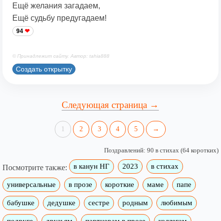
Ещё желания загадаем,
Ещё судьбу предугадаем!
94
© Принадлежит сайту. Автор: tahia888
Создать открытку
Следующая страница →
1
2
3
4
5
→
Поздравлений: 90 в стихах (64 коротких)
в канун НГ
2023
в стихах
Посмотрите также:
универсальные
в прозе
короткие
маме
папе
бабушке
дедушке
сестре
родным
любимым
подруге
друзьям
партнерам в прозе
коллегам