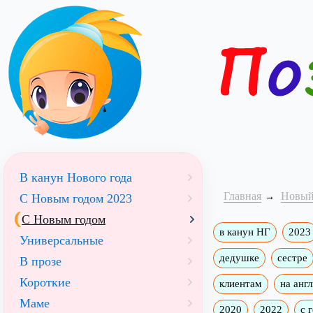
В канун Нового года
Главная
Новый
С Новым годом 2023
С Новым годом
в канун НГ
2023
Универсальные
дедушке
сестре
В прозе
Короткие
клиентам
на анг
Маме
2020
2022
с 