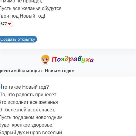
И мимо не пройдет,
Пусть все желанья сбудутся
Твои под Новый год!
677
Создать открытку
иентам больницы с Новым годом
Ч
то такое Новый год?
-То, что радость принесёт
Что исполнит все желанья
От болезней всех спасёт.
Пусть подарком новогодним
Будет крепкое здоровье.
Бодрый дух и нрав весёлый