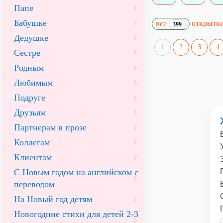
Папе
Бабушке
открытк
все
399
Дедушке
1
2
3
4
Сестре
Родным
Любимым
Подруге
Друзьям
Партнерам в прозе
Коллегам
Клиентам
С Новым годом на английском с
переводом
На Новый год детям
Новогодние стихи для детей 2-3