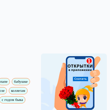
папе
бабушке
озе
коллегам
с годом быка