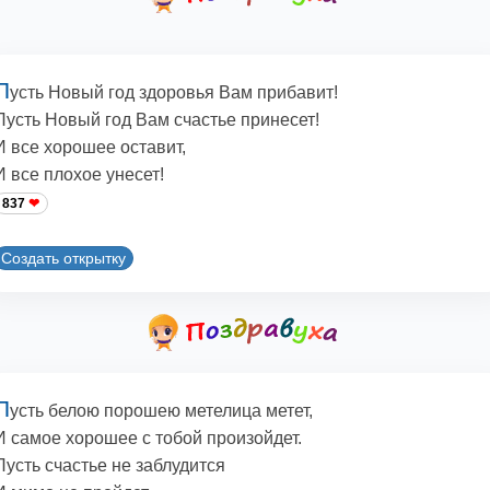
П
усть Новый год здоровья Вам прибавит!
Пусть Новый год Вам счастье принесет!
И все хорошее оставит,
И все плохое унесет!
837
Создать открытку
П
усть белою порошею метелица метет,
И самое хорошее с тобой произойдет.
Пусть счастье не заблудится