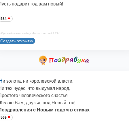
Пусть подарит год вам новый!
584
 Принадлежит сайту. Автор: nurselk1234
Создать открытку
Н
и золота, ни королевской власти,
Ни тех чудес, что выдумал народ,
Простого человеческого счастья
Желаю Вам, друзья, под Новый год!
Поздравления с Новым годом в стихах
569