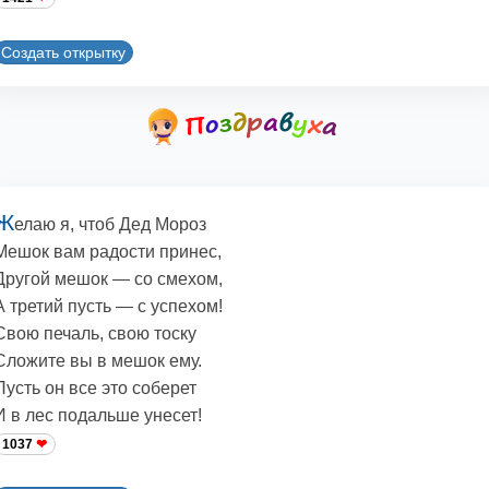
Создать открытку
Ж
елаю я, чтоб Дед Мороз
Мешок вам радости принес,
Другой мешок — со смехом,
А третий пусть — с успехом!
Свою печаль, свою тоску
Сложите вы в мешок ему.
Пусть он все это соберет
И в лес подальше унесет!
1037