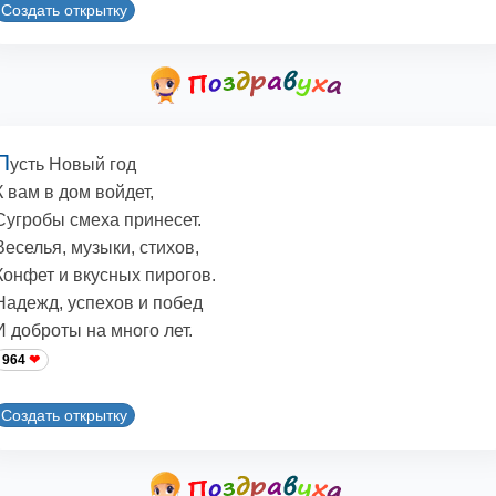
Создать открытку
П
усть Новый год
К вам в дом войдет,
Сугробы смеха принесет.
Веселья, музыки, стихов,
Конфет и вкусных пирогов.
Надежд, успехов и побед
И доброты на много лет.
964
Создать открытку