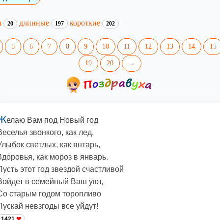
и
длинные
короткие
20
197
202
5
6
7
8
9
10
11
12
13
14
15
19
20
→
Ж
елаю Вам под Новый год
Веселья звонкого, как лед.
Улыбок светлых, как янтарь,
Здоровья, как мороз в январь.
Пусть этот год звездой счастливой
Войдет в семейный Ваш уют,
Со старым годом торопливо
Пускай невзгоды все уйдут!
1421