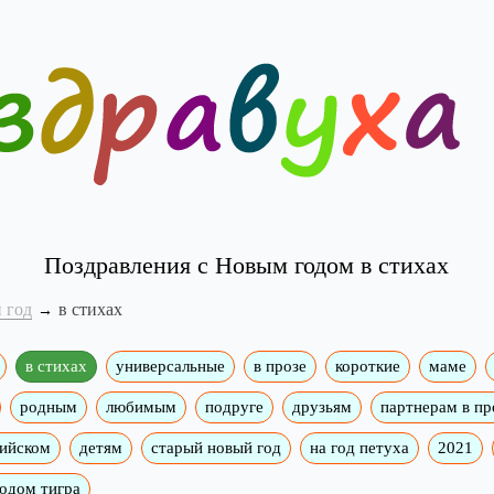
Поздравления с Новым годом в стихах
 год
в стихах
в стихах
универсальные
в прозе
короткие
маме
родным
любимым
подруге
друзьям
партнерам в пр
лийском
детям
старый новый год
на год петуха
2021
годом тигра