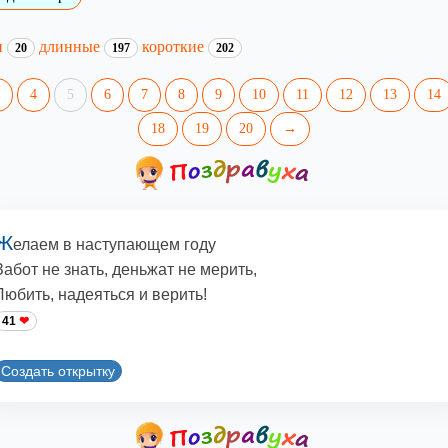
и
длинные
короткие
20
197
202
4
5
6
7
8
9
10
11
12
13
14
18
19
20
→
Ж
елаем в наступающем году
Забот не знать, деньжат не мерить,
Любить, надеяться и верить!
41
Создать открытку