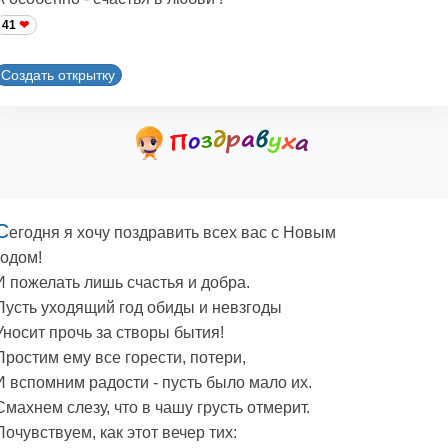
41
Создать открытку
С
егодня я хочу поздравить всех вас с Новым
годом!
И пожелать лишь счастья и добра.
Пусть уходящий год обиды и невзгоды
Уносит прочь за створы бытия!
Простим ему все горести, потери,
И вспомним радости - пусть было мало их.
Смахнем слезу, что в чашу грусть отмерит.
Почувствуем, как этот вечер тих: