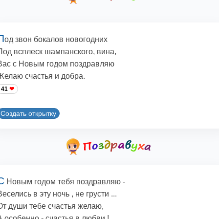
П
од звон бокалов новогодних
Под всплеск шампанского, вина,
Вас с Новым годом поздравляю
Желаю счастья и добра.
41
Создать открытку
С
Новым годом тебя поздравляю -
Веселись в эту ночь , не грусти ...
От души тебе счастья желаю,
А особенно - счастья в любви !