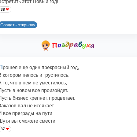
Встретить этот Новый год!
38
Создать открытку
П
рошел еще один прекрасный год,
В котором пелось и грустилось,
А то, что в нем не уместилось,
Пусть в новом все произойдет.
Пусть бизнес крепнет, процветает,
Заказов вал не иссякает
И все преграды на пути
Шутя вы сможете смести.
37