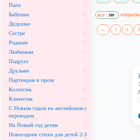
Папе
Бабушке
открытк
все
399
Дедушке
←
1
2
3
Сестре
Родным
Любимым
Подруге
Друзьям
Партнерам в прозе
Коллегам
Клиентам
С Новым годом на английском с
переводом
На Новый год детям
Новогодние стихи для детей 2-3