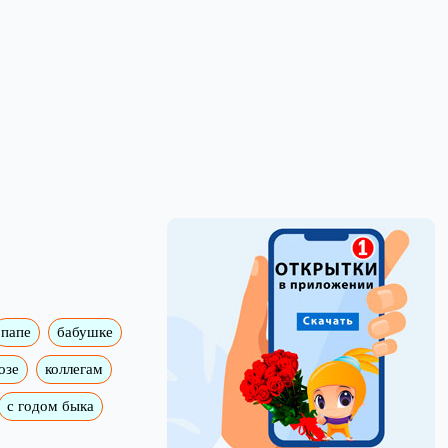
папе
бабушке
озе
коллегам
с годом быка