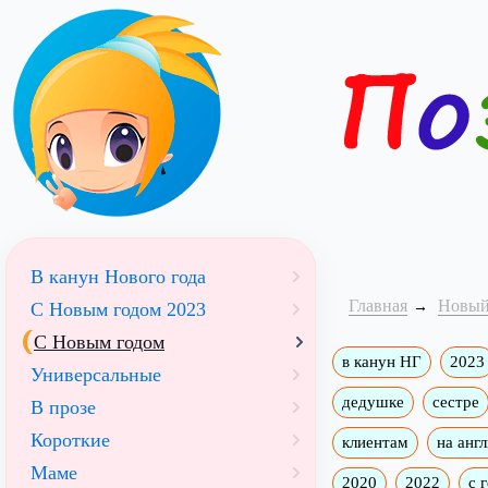
В канун Нового года
Главная
Новый
С Новым годом 2023
С Новым годом
в канун НГ
2023
Универсальные
дедушке
сестре
В прозе
Короткие
клиентам
на анг
Маме
2020
2022
с 