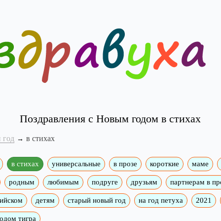
Поздравления с Новым годом в стихах
 год
в стихах
в стихах
универсальные
в прозе
короткие
маме
родным
любимым
подруге
друзьям
партнерам в пр
лийском
детям
старый новый год
на год петуха
2021
годом тигра