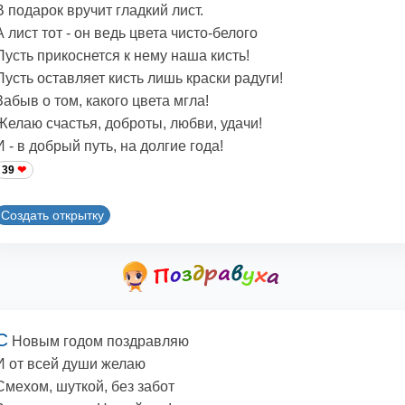
В подарок вручит гладкий лист.
А лист тот - он ведь цвета чисто-белого
Пусть прикоснется к нему наша кисть!
Пусть оставляет кисть лишь краски радуги!
Забыв о том, какого цвета мгла!
Желаю счастья, доброты, любви, удачи!
И - в добрый путь, на долгие года!
39
Создать открытку
С
Новым годом поздравляю
И от всей души желаю
Смехом, шуткой, без забот