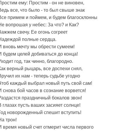
Простим ему: Простим - он не виновен,
Ведь все, что было - то был свыше знак
Все примем и поймем, и будем благосклонны
Не вопрошая у небес: За что? и Как?
Зажжем свечу. Ее огонь согреет
Надеждой полные сердца.
И вновь мечту мы обрести сумеем!
И будем целей добиваться до конца!
Уходит год, так чинно, благородно.
Как верный рыцарь, все доспехи снял,
Вручил их нам - теперь судьбе угодно
Чтоб каждый выбрал новый путь свой сам!
И снова бой часов в сознание ворвется!
Раздастся праздничный бокалов звон!
В глазах пусть ваших засияет солнце!
Год новорожденный спешит вступить!
На трон!
И время новый счет отмерит числа первого