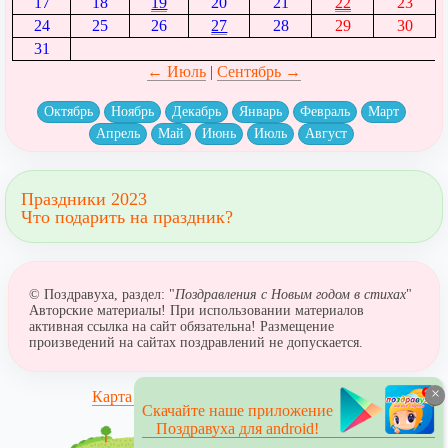
17
18
19
20
21
22
23
24
25
26
27
28
29
30
31
← Июль
|
Сентябрь →
Октябрь
Ноябрь
Декабрь
Январь
Февраль
Март
Апрель
Май
Июнь
Июль
Август
Праздники 2023
Что подарить на праздник?
© Поздравуха, раздел: "
Поздравления с Новым годом в стихах
"
Авторские материалы! При использовании материалов
активная ссылка на сайт обязательна! Размещение
произведений на сайтах поздравлений не допускается.
×
Карта сайта
Скачайте наше приложение
Поздравуха для android!