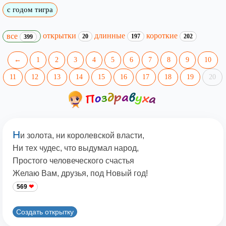
с годом тигра
открытки
длинные
короткие
все
20
197
202
399
←
1
2
3
4
5
6
7
8
9
10
11
12
13
14
15
16
17
18
19
20
Н
и золота, ни королевской власти,
Ни тех чудес, что выдумал народ,
Простого человеческого счастья
Желаю Вам, друзья, под Новый год!
569
Создать открытку