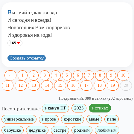
В
ы сияйте, как звезда,
И сегодня и всегда!
Новогодних Вам сюрпризов
И здоровья на года!
165
Создать открытку
←
1
2
3
4
5
6
7
8
9
10
11
12
13
14
15
16
17
18
19
20
Поздравлений: 399 в стихах (202 коротких)
в канун НГ
2023
в стихах
Посмотрите также:
универсальные
в прозе
короткие
маме
папе
бабушке
дедушке
сестре
родным
любимым