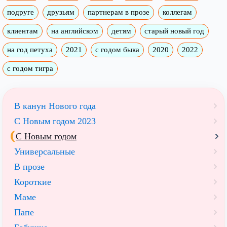
подруге
друзьям
партнерам в прозе
коллегам
клиентам
на английском
детям
старый новый год
на год петуха
2021
с годом быка
2020
2022
с годом тигра
В канун Нового года
С Новым годом 2023
С Новым годом
Универсальные
В прозе
Короткие
Маме
Папе