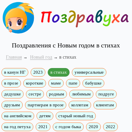
Поздравления с Новым годом в стихах
Главная
Новый год
в стихах
в канун НГ
2023
в стихах
универсальные
в прозе
короткие
маме
папе
бабушке
дедушке
сестре
родным
любимым
подруге
друзьям
партнерам в прозе
коллегам
клиентам
на английском
детям
старый новый год
на год петуха
2021
с годом быка
2020
2022