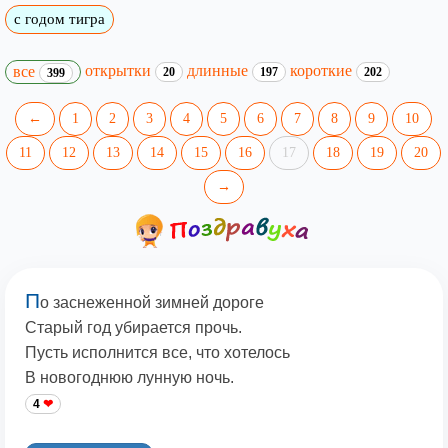
с годом тигра
открытки
длинные
короткие
все
20
197
202
399
←
1
2
3
4
5
6
7
8
9
10
11
12
13
14
15
16
17
18
19
20
→
П
о заснеженной зимней дороге
Старый год убирается прочь.
Пусть исполнится все, что хотелось
В новогоднюю лунную ночь.
4