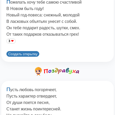
П
ожелать хочу тебе самою счастливой
В Новом быть году!
Новый год-повеса: снежный, молодой
В ласковых объятьях унесет с собой.
Он тебе подарит радость, шутки, смех.
От таких подарков отказываться грех!
3
Создать открытку
П
усть любовь погорячеет,
Пусть характер отвердеет,
От души поется песня,
Станет жизнь поинтересней.