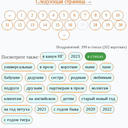
Следующая страница →
←
1
2
3
4
5
6
7
8
9
10
11
12
13
14
15
16
17
18
19
20
→
Поздравлений: 399 в стихах (202 коротких)
в канун НГ
2023
в стихах
Посмотрите также:
универсальные
в прозе
короткие
маме
папе
бабушке
дедушке
сестре
родным
любимым
подруге
друзьям
партнерам в прозе
коллегам
клиентам
на английском
детям
старый новый год
на год петуха
2021
с годом быка
2020
2022
с годом тигра