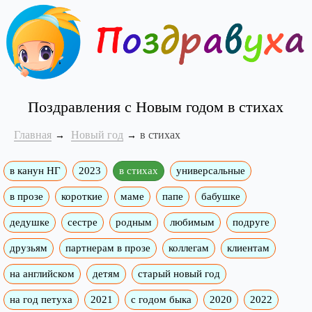
Поздравления с Новым годом в стихах
Главная
Новый год
в стихах
в канун НГ
2023
в стихах
универсальные
в прозе
короткие
маме
папе
бабушке
дедушке
сестре
родным
любимым
подруге
друзьям
партнерам в прозе
коллегам
клиентам
на английском
детям
старый новый год
на год петуха
2021
с годом быка
2020
2022